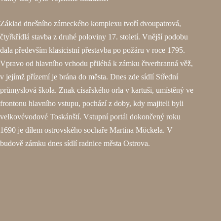
Základ dnešního zámeckého komplexu tvoří dvoupatrová,
čtyřkřídlá stavba z druhé poloviny 17. století. Vnější podobu
dala především klasicistní přestavba po požáru v roce 1795.
Vpravo od hlavního vchodu přiléhá k zámku čtverhranná věž,
v jejímž přízemí je brána do města. Dnes zde sídlí Střední
průmyslová škola. Znak císařského orla v kartuši, umístěný ve
frontonu hlavního vstupu, pochází z doby, kdy majiteli byli
velkovévodové Toskánští. Vstupní portál dokončený roku
1690 je dílem ostrovského sochaře Martina Möckela. V
budově zámku dnes sídlí radnice města Ostrova.