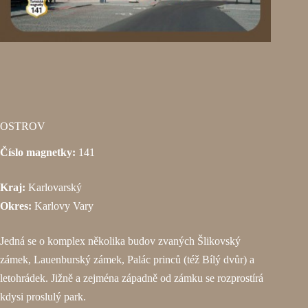
OSTROV
Číslo magnetky:
141
Kraj:
Karlovarský
Okres:
Karlovy Vary
Jedná se o komplex několika budov zvaných Šlikovský
zámek, Lauenburský zámek, Palác princů (též Bílý dvůr) a
letohrádek. Jižně a zejména západně od zámku se rozprostírá
kdysi proslulý park.