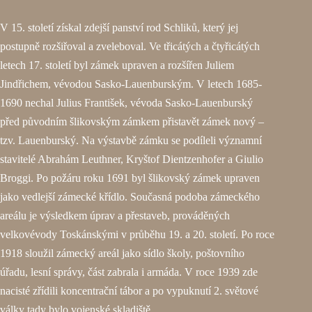
V 15. století získal zdejší panství rod Schliků, který jej
postupně rozšiřoval a zveleboval. Ve třicátých a čtyřicátých
letech 17. století byl zámek upraven a rozšířen Juliem
Jindřichem, vévodou Sasko-Lauenburským. V letech 1685-
1690 nechal Julius František, vévoda Sasko-Lauenburský
před původním šlikovským zámkem přistavět zámek nový –
tzv. Lauenburský. Na výstavbě zámku se podíleli významní
stavitelé Abrahám Leuthner, Kryštof Dientzenhofer a Giulio
Broggi. Po požáru roku 1691 byl šlikovský zámek upraven
jako vedlejší zámecké křídlo. Současná podoba zámeckého
areálu je výsledkem úprav a přestaveb, prováděných
velkovévody Toskánskými v průběhu 19. a 20. století. Po roce
1918 sloužil zámecký areál jako sídlo školy, poštovního
úřadu, lesní správy, část zabrala i armáda. V roce 1939 zde
nacisté zřídili koncentrační tábor a po vypuknutí 2. světové
války tady bylo vojenské skladiště.