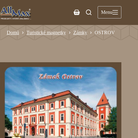
Menu
Domů
Turistické magnetky
Zámky
OSTROV