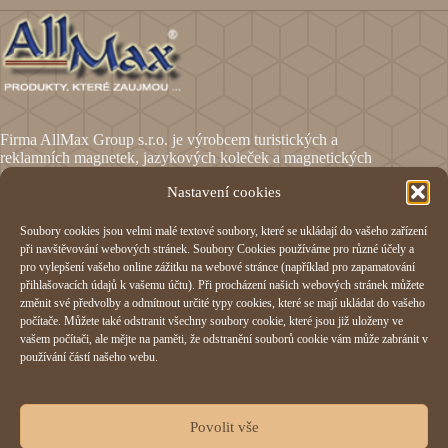
Firma AllMax Group s.r.o. je výrobcem turistických a
reklamních magnetek, jazykových koleček a magnetických
fólií.
Nastavení cookies
Soubory cookies jsou velmi malé textové soubory, které se ukládají do vašeho zařízení
Informace
při navštěvování webových stránek. Soubory Cookies používáme pro různé účely a
pro vylepšení vašeho online zážitku na webové stránce (například pro zapamatování
Obchodní podmínky
přihlašovacích údajů k vašemu účtu). Při procházení našich webových stránek můžete
Reklamační formulář
změnit své předvolby a odmítnout určité typy cookies, které se mají ukládat do vašeho
Odstoupení od smlouvy
počítače. Můžete také odstranit všechny soubory cookie, které jsou již uloženy ve
Ochrana osobních údajů
vašem počítači, ale mějte na paměti, že odstranění souborů cookie vám může zabránit v
Cookies
používání částí našeho webu.
AllMax Group s.r.o.
Povolit vše