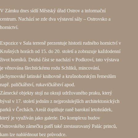
V Zámku dnes sídlí Městský úřad Ostrov a informační
centrum. Nachází se zde dva výstavní sály – Ostrovsko a
hornictví.
Expozice v Sala terreně prezentuje historii rudného hornictví v
Krušných horách od 15. do 20. století a zobrazuje každodenní
život horníků. Druhá část se nachází v Podkroví, tato výstava
je věnována šlechtickému rodu Schliků, mincování,
jáchymovské latinské knihovně a krušnohorským řemeslům
např. paličkářství, rukavičkářství apod.
Zámecké objekty stojí na okraji udržovaného praku, který
býval v 17. století jedním z nejproslulejších architektonických
parků v Čechách. Areál doplňuje raně barokní letohrádek,
který je využíván jako galerie. Do komplexu budov
Ostrovského zámečku patří také zrestaurovaný Palác princů,
kam lze nahlédnout bez průvodce.