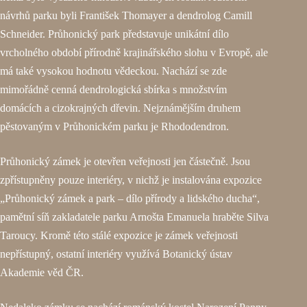
návrhů parku byli František Thomayer a dendrolog Camill
Schneider. Průhonický park představuje unikátní dílo
vrcholného období přírodně krajinářského slohu v Evropě, ale
má také vysokou hodnotu vědeckou. Nachází se zde
mimořádně cenná dendrologická sbírka s množstvím
domácích a cizokrajných dřevin. Nejznámějším druhem
pěstovaným v Průhonickém parku je Rhododendron.
Průhonický zámek je otevřen veřejnosti jen částečně. Jsou
zpřístupněny pouze interiéry, v nichž je instalována expozice
„Průhonický zámek a park – dílo přírody a lidského ducha“,
pamětní síň zakladatele parku Arnošta Emanuela hraběte Silva
Taroucy. Kromě této stálé expozice je zámek veřejnosti
nepřístupný, ostatní interiéry využívá Botanický ústav
Akademie věd ČR.