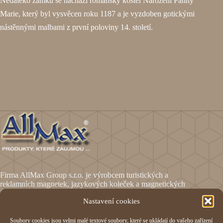
Nedaleko zámku se nachází románský kostel Narození Panny
Marie, který byl vysvěcen roku 1187 a je vyzdoben gotickými
nástěnnými malbami z první poloviny 14. století.
Firma AllMax Group s.r.o. je výrobcem turistických a
reklamních magnetek, jazykových koleček a magnetických
fólií.
Nastavení cookies
Soubory cookies jsou velmi malé textové soubory, které se ukládají do vašeho zařízení