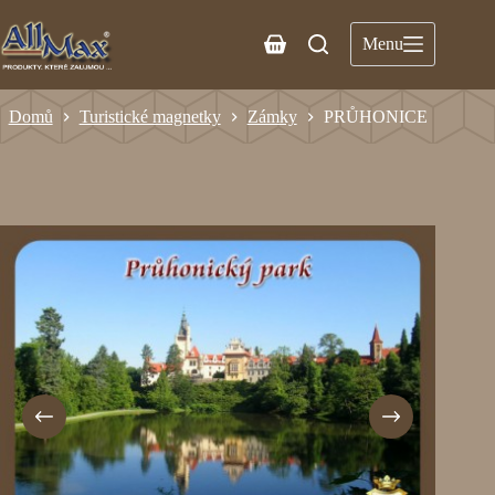
Menu
Domů
Turistické magnetky
Zámky
PRŮHONICE