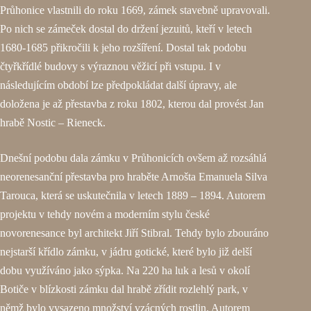
Průhonice vlastnili do roku 1669, zámek stavebně upravovali.
Po nich se zámeček dostal do držení jezuitů, kteří v letech
1680-1685 přikročili k jeho rozšíření. Dostal tak podobu
čtyřkřídlé budovy s výraznou věžicí při vstupu. I v
následujícím období lze předpokládat další úpravy, ale
doložena je až přestavba z roku 1802, kterou dal provést Jan
hrabě Nostic – Rieneck.
Dnešní podobu dala zámku v Průhonicích ovšem až rozsáhlá
neorenesanční přestavba pro hraběte Arnošta Emanuela Silva
Tarouca, která se uskutečnila v letech 1889 – 1894. Autorem
projektu v tehdy novém a moderním stylu české
novorenesance byl architekt Jiří Stibral. Tehdy bylo zbouráno
nejstarší křídlo zámku, v jádru gotické, které bylo již delší
dobu využíváno jako sýpka. Na 220 ha luk a lesů v okolí
Botiče v blízkosti zámku dal hrabě zřídit rozlehlý park, v
němž bylo vysazeno množství vzácných rostlin. Autorem