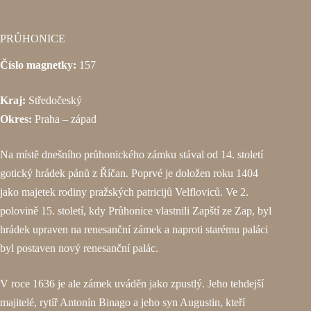
PRŮHONICE
Číslo magnetky:
157
Kraj:
Středočeský
Okres:
Praha – západ
Na místě dnešního průhonického zámku stával od 14. století
gotický hrádek pánů z Říčan. Poprvé je doložen roku 1404
jako majetek rodiny pražských patricijů Velfloviců. Ve 2.
polovině 15. století, kdy Průhonice vlastnili Zapští ze Zap, byl
hrádek upraven na renesanční zámek a naproti starému paláci
byl postaven nový renesanční palác.
V roce 1636 je ale zámek uváděn jako zpustlý. Jeho tehdejší
majitelé, rytíř Antonín Binago a jeho syn Augustin, kteří