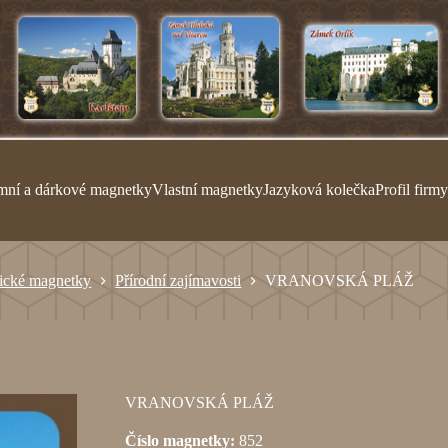
mní a dárkové magnetky
Vlastní magnetky
Jazyková kolečka
Profil firmy
tické magnetky
Přírodní zajímavosti
VRANOVSKÁ PLÁŽ
VRANOVSKÁ PLÁŽ
Číslo magnetky:
852