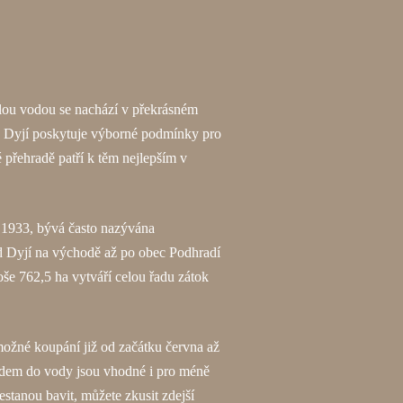
plou vodou se nachází v překrásném
Dyjí poskytuje výborné podmínky pro
 přehradě patří k těm nejlepším v
 1933, bývá často nazývána
d Dyjí na východě až po obec Podhradí
še 762,5 ha vytváří celou řadu zátok
možné koupání již od začátku června až
hodem do vody jsou vhodné i pro méně
stanou bavit, můžete zkusit zdejší