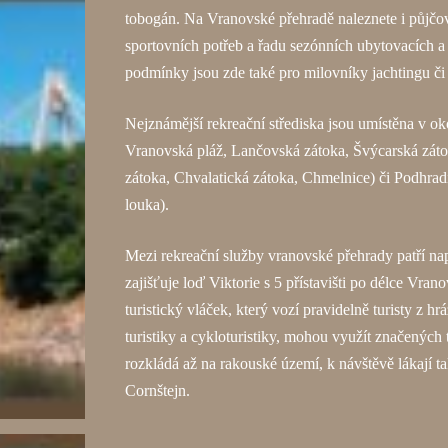
tobogán. Na Vranovské přehradě naleznete i půjčov
sportovních potřeb a řadu sezónních ubytovacích a
podmínky jsou zde také pro milovníky jachtingu či
Nejznámější rekreační střediska jsou umístěna v o
Vranovská pláž, Lančovská zátoka, Švýcarská záto
zátoka, Chvalatická zátoka, Chmelnice) či Podhrad
louka).
Mezi rekreační služby vranovské přehrady patří na
zajišťuje loď Viktorie s 5 přístavišti po délce Vrano
turistický vláček, který vozí pravidelně turisty z h
turistiky a cykloturistiky, mohou využít značených
rozkládá až na rakouské území, k návštěvě lákají t
Cornštejn.