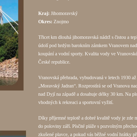
Kraj:
Jihomoravský
Okres:
Znojmo
Třicet km dlouhá jihomoravská nádrž s čistou a te
údolí pod hrdým barokním zámkem Vranovem nad 
koupání a vodní sporty. Kvalita vody ve Vranovské
České republice.
Vranovská přehrada, vybudovaná v letech 1930 až
„Moravský Jadran“. Rozprostírá se od Vranova na
nad Dyjí na západě a dosahuje délky 30 km. Na plo
vhodných k rekreaci a sportovní vyžití.
Díky příjemné teplotě a dobré kvalitě vody je zde 
do poloviny září. Písčité pláže s pozvolným přec
zkušené plavce, a pokud vás běžné vodní hrátky pře