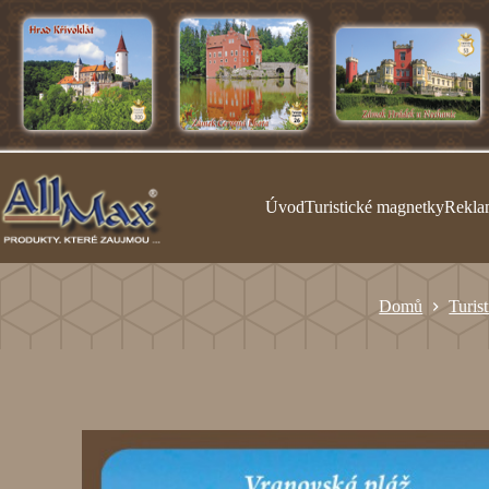
Úvod
Turistické magnetky
Rekla
Domů
Turis