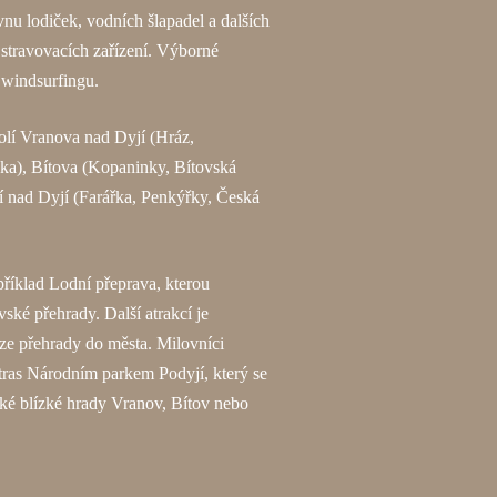
nu lodiček, vodních šlapadel a dalších
 stravovacích zařízení. Výborné
 windsurfingu.
kolí Vranova nad Dyjí (Hráz,
ka), Bítova (Kopaninky, Bítovská
í nad Dyjí (Farářka, Penkýřky, Česká
příklad Lodní přeprava, kterou
vské přehrady. Další atrakcí je
ráze přehrady do města. Milovníci
 tras Národním parkem Podyjí, který se
aké blízké hrady Vranov, Bítov nebo