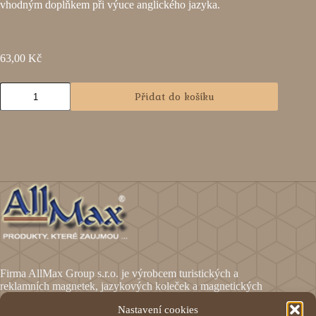
vhodným doplňkem při výuce anglického jazyka.
63,00
Kč
Přidat do košíku
A
l
t
e
r
n
a
t
i
v
e
:
Firma AllMax Group s.r.o. je výrobcem turistických a
reklamních magnetek, jazykových koleček a magnetických
fólií.
Nastavení cookies