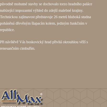
původně mohutné stavby se dochovalo torzo hradního paláce
nabízející impozantní výhled do zdejší malebné krajiny.
Technickou zajímavost představuje 26 metrů hluboká studna
poháněná dřevěným šlapacím kolem, jediným funkčním v
republice.
Při návštěvě Vás boskovický hrad přivítá okrouhlou věží s
renesančním cimbuřím.