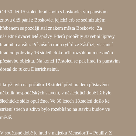
Od 50. let 15.století hrad spolu s boskovickým panstvím
znovu drží páni z Boskovic, jejichž erb se sedmizubým
hřebenem se později stal znakem města Boskovic. Za
následné dvacetileté správy Ederů proběhly stavební úpravy
hradního areálu. Příslušníci rodu rytířů ze Zástřizl, vlastnící
hrad od poloviny 16.století, dokončili rozsáhlou renesanční
přestavbu objektu. Na konci 17.století se pak hrad i s panstvím
dostal do rukou Dietrichsteinů.
I když bylo na počátku 18.století před hradem přistavěno
několik hospodářských stavení, v následující době již bylo
šlechtické sídlo opuštěno. Ve 30.letech 18.století došlo ke
stržení střech a zdivo bylo rozebíráno na stavbu budov ve
městě.
V současné době je hrad v majetku Mensdorff – Pouilly. Z