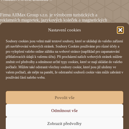
Firma AllMax Group s.r.o. je výrobcem turistických a
reklamních magnetek, jazykových koleček a magnetických
fólií.
Nastavení cookies
Soubory cookies jsou velmi malé textové soubory, které se ukládají do vašeho zařízení
Informace
při navštěvování webových stránek. Soubory Cookies používáme pro různé účely a
pro vylepšení vašeho online zážitku na webové stránce (například pro zapamatování
Obchodní podmínky
přihlašovacích údajů k vašemu účtu). Při procházení našich webových stránek můžete
Reklamační formulář
změnit své předvolby a odmítnout určité typy cookies, které se mají ukládat do vašeho
Odstoupení od smlouvy
počítače. Můžete také odstranit všechny soubory cookie, které jsou již uloženy ve
Ochrana osobních údajů
vašem počítači, ale mějte na paměti, že odstranění souborů cookie vám může zabránit v
Cookies
používání částí našeho webu.
AllMax Group s.r.o.
Povolit vše
Hornomlýnská 832,
Odmítnout vše
76001 Zlín
IČO:
29197023
Zobrazit předvolby
+420 577 214 355
allmax@allmax.cz