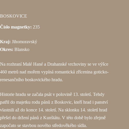
BOSKOVICE
Číslo magnetky:
235
Kraj:
Jihomoravský
Okres:
Blansko
Na rozhraní Malé Hané a Drahanské vrchoviny se ve výšce
460 metrů nad mořem vypíná romantická zřícenina goticko-
renesančního boskovického hradu.
Historie hradu se začala psát v polovině 13. století. Tehdy
patřil do majetku rodu pánů z Boskovic, kteří hrad i panství
vlastnili až do konce 14. století. Na sklonku 14. století hrad
přešel do držení pánů z Kunštátu. V této době bylo zřejmě
započato se stavbou nového středověkého sídla.