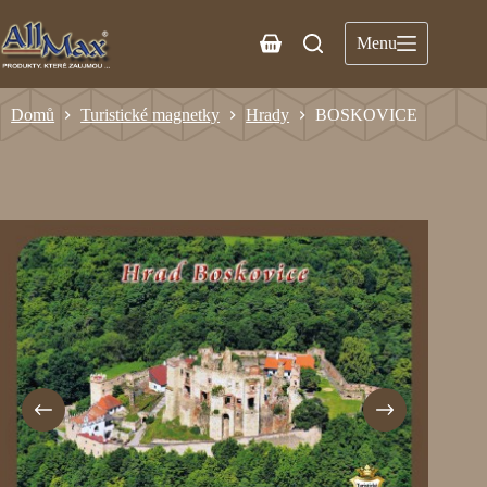
Menu
Domů
Turistické magnetky
Hrady
BOSKOVICE