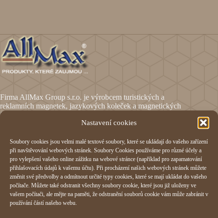
Firma AllMax Group s.r.o. je výrobcem turistických a
reklamních magnetek, jazykových koleček a magnetických
fólií.
Nastavení cookies
Soubory cookies jsou velmi malé textové soubory, které se ukládají do vašeho zařízení
Informace
při navštěvování webových stránek. Soubory Cookies používáme pro různé účely a
pro vylepšení vašeho online zážitku na webové stránce (například pro zapamatování
Obchodní podmínky
přihlašovacích údajů k vašemu účtu). Při procházení našich webových stránek můžete
Reklamační formulář
změnit své předvolby a odmítnout určité typy cookies, které se mají ukládat do vašeho
Odstoupení od smlouvy
počítače. Můžete také odstranit všechny soubory cookie, které jsou již uloženy ve
Ochrana osobních údajů
vašem počítači, ale mějte na paměti, že odstranění souborů cookie vám může zabránit v
Cookies
používání částí našeho webu.