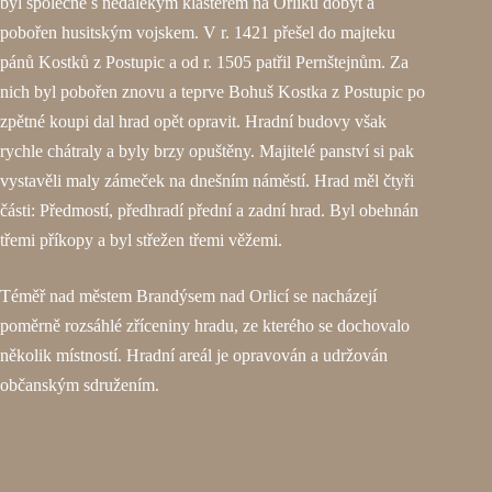
byl společně s nedalekým klášterem na Orlíku dobyt a
pobořen husitským vojskem. V r. 1421 přešel do majteku
pánů Kostků z Postupic a od r. 1505 patřil Pernštejnům. Za
nich byl pobořen znovu a teprve Bohuš Kostka z Postupic po
zpětné koupi dal hrad opět opravit. Hradní budovy však
rychle chátraly a byly brzy opuštěny. Majitelé panství si pak
vystavěli maly zámeček na dnešním náměstí. Hrad měl čtyři
části: Předmostí, předhradí přední a zadní hrad. Byl obehnán
třemi příkopy a byl střežen třemi věžemi.
Téměř nad městem Brandýsem nad Orlicí se nacházejí
poměrně rozsáhlé zříceniny hradu, ze kterého se dochovalo
několik místností. Hradní areál je opravován a udržován
občanským sdružením.