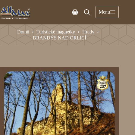
Menu
Domů
Turistické magnetky
Hrady
BRANDÝS NAD ORLICÍ