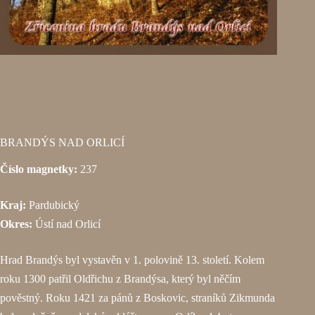
BRANDÝS NAD ORLICÍ
Číslo magnetky:
237
Kraj:
Pardubický
Okres:
Ústí nad Orlicí
Hrad Brandýs byl vystavěn v 1. polovině 13. století. Kolem
roku 1300 patřil Oldřichu z Brandýsa, který byl něčím
pověstný. Roku 1421 za pánů z Boskovic, straníků Zikmunda