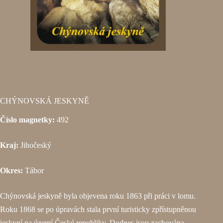
CHÝNOVSKÁ JESKYNĚ
Číslo magnetky:
492
Kraj:
Jihočeský
Okres:
Tábor
Chýnovská jeskyně byla objevena roku 1863 při práci v lomu.
Roku 1868 se po úpravách stala první turisticky zpřístupněnou
jeskyní na území České republiky. Dodnes jsou zachována