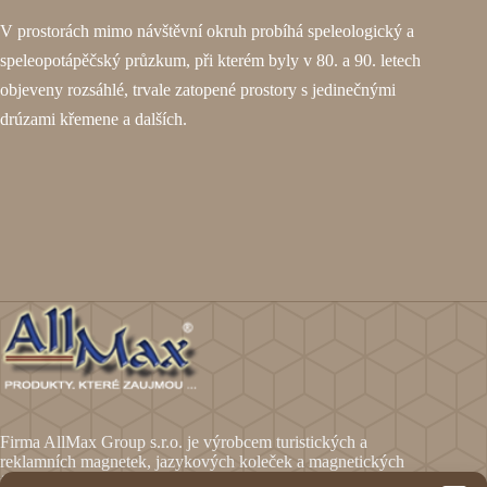
V prostorách mimo návštěvní okruh probíhá speleologický a
speleopotápěčský průzkum, při kterém byly v 80. a 90. letech
objeveny rozsáhlé, trvale zatopené prostory s jedinečnými
drúzami křemene a dalších.
Firma AllMax Group s.r.o. je výrobcem turistických a
reklamních magnetek, jazykových koleček a magnetických
fólií.