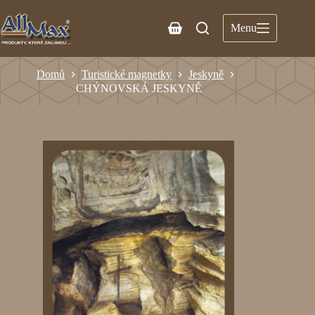
Menu
Domů
Turistické magnetky
Jeskyně
CHÝNOVSKÁ JESKYNĚ