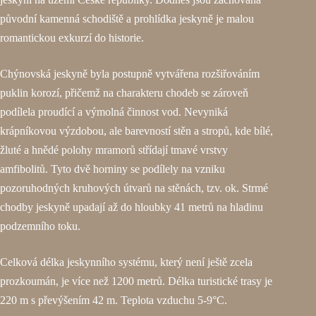
původní kamenná schodiště a prohlídka jeskyně je malou
romantickou exkurzí do historie.
Chýnovská jeskyně byla postupně vytvářena rozšiřováním
puklin korozí, přičemž na charakteru chodeb se zároveň
podílela proudící a výmolná činnost vod. Nevyniká
krápníkovou výzdobou, ale barevností stěn a stropů, kde bílé,
žluté a hnědé polohy mramorů střídají tmavé vrstvy
amfibolitů. Tyto dvě horniny se podílely na vzniku
pozoruhodných kruhových útvarů na stěnách, tzv. ok. Strmé
chodby jeskyně upadají až do hloubky 41 metrů na hladinu
podzemního toku.
Celková délka jeskynního systému, který není ještě zcela
prozkoumán, je více než 1200 metrů. Délka turistické trasy je
220 m s převýšením 42 m. Teplota vzduchu 5-9°C.