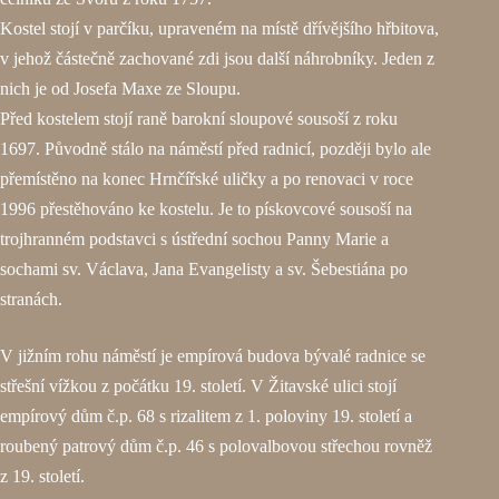
Kostel stojí v parčíku, upraveném na místě dřívějšího hřbitova,
v jehož částečně zachované zdi jsou další náhrobníky. Jeden z
nich je od Josefa Maxe ze Sloupu.
Před kostelem stojí raně barokní sloupové sousoší z roku
1697. Původně stálo na náměstí před radnicí, později bylo ale
přemístěno na konec Hrnčířské uličky a po renovaci v roce
1996 přestěhováno ke kostelu. Je to pískovcové sousoší na
trojhranném podstavci s ústřední sochou Panny Marie a
sochami sv. Václava, Jana Evangelisty a sv. Šebestiána po
stranách.
V jižním rohu náměstí je empírová budova bývalé radnice se
střešní vížkou z počátku 19. století. V Žitavské ulici stojí
empírový dům č.p. 68 s rizalitem z 1. poloviny 19. století a
roubený patrový dům č.p. 46 s polovalbovou střechou rovněž
z 19. století.