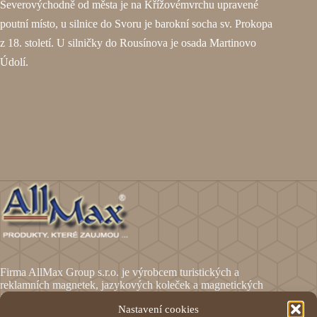
Severovýchodně od města je na Křížovémvrchu upravené
poutní místo, u silnice do Svoru je barokní socha sv. Prokopa
z 18. století. U silničky do Rousínova je osada Martinovo
Údolí.
Firma AllMax Group s.r.o. je výrobcem turistických a
reklamních magnetek, jazykových koleček a magnetických
fólií.
Nastavení cookies