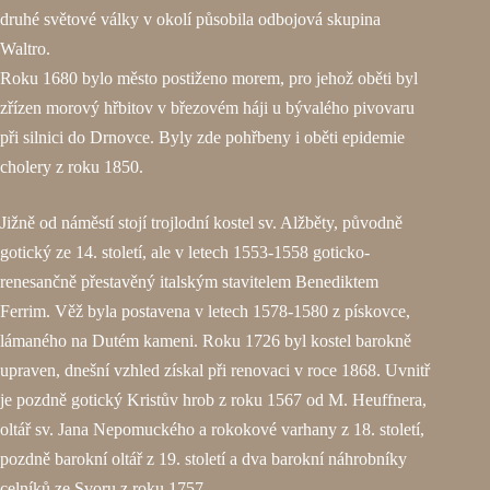
druhé světové války v okolí působila odbojová skupina
Waltro.
Roku 1680 bylo město postiženo morem, pro jehož oběti byl
zřízen morový hřbitov v březovém háji u bývalého pivovaru
při silnici do Drnovce. Byly zde pohřbeny i oběti epidemie
cholery z roku 1850.
Jižně od náměstí stojí trojlodní kostel sv. Alžběty, původně
gotický ze 14. století, ale v letech 1553-1558 goticko-
renesančně přestavěný italským stavitelem Benediktem
Ferrim. Věž byla postavena v letech 1578-1580 z pískovce,
lámaného na Dutém kameni. Roku 1726 byl kostel barokně
upraven, dnešní vzhled získal při renovaci v roce 1868. Uvnitř
je pozdně gotický Kristův hrob z roku 1567 od M. Heuffnera,
oltář sv. Jana Nepomuckého a rokokové varhany z 18. století,
pozdně barokní oltář z 19. století a dva barokní náhrobníky
celníků ze Svoru z roku 1757.