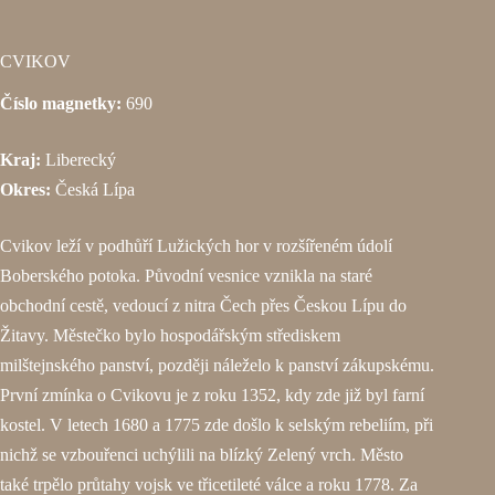
CVIKOV
Číslo magnetky:
690
Kraj:
Liberecký
Okres:
Česká Lípa
Cvikov leží v podhůří Lužických hor v rozšířeném údolí
Boberského potoka. Původní vesnice vznikla na staré
obchodní cestě, vedoucí z nitra Čech přes Českou Lípu do
Žitavy. Městečko bylo hospodářským střediskem
milštejnského panství, později náleželo k panství zákupskému.
První zmínka o Cvikovu je z roku 1352, kdy zde již byl farní
kostel. V letech 1680 a 1775 zde došlo k selským rebeliím, při
nichž se vzbouřenci uchýlili na blízký Zelený vrch. Město
také trpělo průtahy vojsk ve třicetileté válce a roku 1778. Za