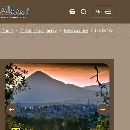
Menu
Domů
Turistické magnetky
Města a obce
CVIKOV