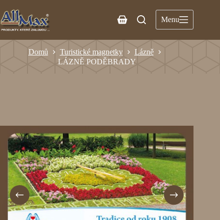
Menu
Domů
Turistické magnetky
Lázně
LÁZNĚ PODĚBRADY