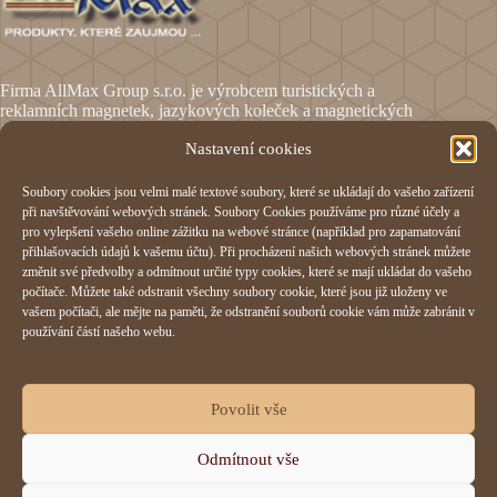
Firma AllMax Group s.r.o. je výrobcem turistických a
reklamních magnetek, jazykových koleček a magnetických
fólií.
Nastavení cookies
Soubory cookies jsou velmi malé textové soubory, které se ukládají do vašeho zařízení
Informace
při navštěvování webových stránek. Soubory Cookies používáme pro různé účely a
pro vylepšení vašeho online zážitku na webové stránce (například pro zapamatování
Obchodní podmínky
přihlašovacích údajů k vašemu účtu). Při procházení našich webových stránek můžete
Reklamační formulář
změnit své předvolby a odmítnout určité typy cookies, které se mají ukládat do vašeho
Odstoupení od smlouvy
počítače. Můžete také odstranit všechny soubory cookie, které jsou již uloženy ve
Ochrana osobních údajů
vašem počítači, ale mějte na paměti, že odstranění souborů cookie vám může zabránit v
Cookies
používání částí našeho webu.
AllMax Group s.r.o.
Povolit vše
Hornomlýnská 832,
Odmítnout vše
76001 Zlín
IČO:
29197023