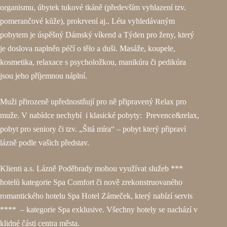
organismu, úbytek tukové tkáně (především vyhlazení tzv.
pomerančové kůže), prokrvení aj.. Léta vyhledávaným
pobytem je úspěšný Dámský víkend a Týden pro ženy, který
je doslova naplněn péčí o tělo a duši. Masáže, koupele,
kosmetika, relaxace s psycholožkou, manikúra či pedikúra
jsou jeho příjemnou náplní.
Muži přirozeně upřednostňují pro ně připravený Relax pro
muže. V nabídce nechybí i klasické pobyty: Prevence&relax,
pobyt pro seniory či tzv. „Šitá míra“ – pobyt který připraví
lázně podle vašich představ.
Klienti a.s. Lázně Poděbrady mohou využívat služeb ***
hotelů kategorie Spa Comfort či nově zrekonstruovaného
romantického hotelu Spa Hotel Zámeček, který nabízí servis
**** – kategorie Spa exklusive. Všechny hotely se nachází v
klidné části centra města.