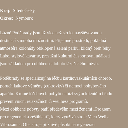
Kraj:
Středočeský
Okres:
Nymburk
Lázně Poděbrady jsou již více než sto let navštěvovanou
destinací s mnoha možnostmi. Příjemné prostředí, poklidná
atmosféra kolonády obklopená zelení parku, klidný břeh řeky
Labe, stylové kavárny, prestižní kulturní či sportovní události
jsou základem pro oblíbenost tohoto lázeňského města.
Poděbrady se specializují na léčbu kardiovaskulárních chorob,
poruch látkové výměny (cukrovky) či nemocí pohybového
aparátu. Kromě léčebných pobytů nabízí svým klientům i řadu
preventivních, relaxačních či wellness programů.
Mezi oblíbené pobyty patří především mezi ženami „Program
pro regeneraci a zeštíhlení“, který využívá stroje Vacu Well a
Vibrosauna. Oba stroje příznivě působí na regeneraci