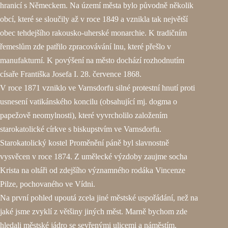
hranicí s Německem. Na území města bylo původně několik
obcí, které se sloučily až v roce 1849 a vznikla tak největší
obec tehdejšího rakousko-uherské monarchie. K tradičním
řemeslům zde patřilo zpracovávání lnu, které přešlo v
manufakturní. K povýšení na město dochází rozhodnutím
císaře Františka Josefa I. 28. července 1868.
V roce 1871 vzniklo ve Varnsdorfu silné protestní hnutí proti
usnesení vatikánského koncilu (obsahující mj. dogma o
papežově neomylnosti), které vyvrcholilo založením
starokatolické církve s biskupstvím ve Varnsdorfu.
Starokatolický kostel Proměnění páně byl slavnostně
vysvěcen v roce 1874. Z umělecké výzdoby zaujme socha
Krista na oltáři od zdejšího významného rodáka Vincenze
Pilze, pochovaného ve Vídni.
Na první pohled upoutá zcela jiné městské uspořádání, než na
jaké jsme zvyklí z většiny jiných měst. Marně bychom zde
hledali městské jádro se sevřenými ulicemi a náměstím.