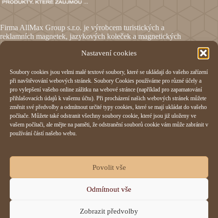
Firma AllMax Group s.r.o. je výrobcem turistických a
reklamních magnetek, jazykových koleček a magnetických
fólií.
Nastavení cookies
Soubory cookies jsou velmi malé textové soubory, které se ukládají do vašeho zařízení
Informace
při navštěvování webových stránek. Soubory Cookies používáme pro různé účely a
pro vylepšení vašeho online zážitku na webové stránce (například pro zapamatování
Obchodní podmínky
přihlašovacích údajů k vašemu účtu). Při procházení našich webových stránek můžete
Reklamační formulář
změnit své předvolby a odmítnout určité typy cookies, které se mají ukládat do vašeho
Odstoupení od smlouvy
počítače. Můžete také odstranit všechny soubory cookie, které jsou již uloženy ve
Ochrana osobních údajů
vašem počítači, ale mějte na paměti, že odstranění souborů cookie vám může zabránit v
Cookies
používání částí našeho webu.
AllMax Group s.r.o.
Povolit vše
Hornomlýnská 832,
Odmítnout vše
76001 Zlín
IČO:
29197023
Zobrazit předvolby
+420 577 214 355