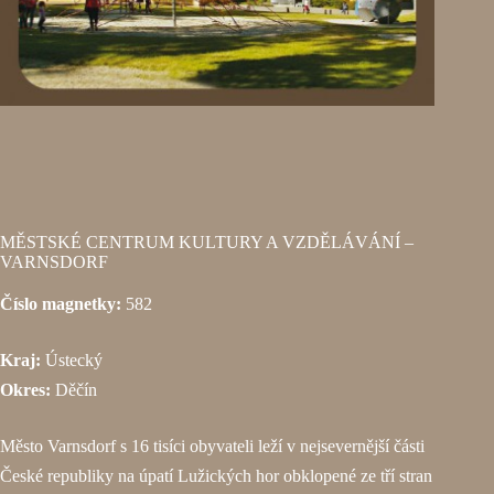
MĚSTSKÉ CENTRUM KULTURY A VZDĚLÁVÁNÍ –
VARNSDORF
Číslo magnetky:
582
Kraj:
Ústecký
Okres:
Děčín
Město Varnsdorf s 16 tisíci obyvateli leží v nejsevernější části
České republiky na úpatí Lužických hor obklopené ze tří stran