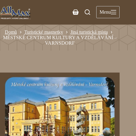
Menu
Domů
Turistické magnetky
Jiná turistická místa
MĚSTSKÉ CENTRUM KULTURY A VZDĚLÁVÁNÍ –
VARNSDORF