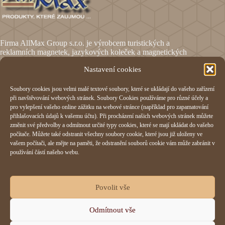
Firma AllMax Group s.r.o. je výrobcem turistických a
reklamních magnetek, jazykových koleček a magnetických
fólií.
Nastavení cookies
Soubory cookies jsou velmi malé textové soubory, které se ukládají do vašeho zařízení
Informace
při navštěvování webových stránek. Soubory Cookies používáme pro různé účely a
pro vylepšení vašeho online zážitku na webové stránce (například pro zapamatování
Obchodní podmínky
přihlašovacích údajů k vašemu účtu). Při procházení našich webových stránek můžete
Reklamační formulář
změnit své předvolby a odmítnout určité typy cookies, které se mají ukládat do vašeho
Odstoupení od smlouvy
počítače. Můžete také odstranit všechny soubory cookie, které jsou již uloženy ve
Ochrana osobních údajů
vašem počítači, ale mějte na paměti, že odstranění souborů cookie vám může zabránit v
Cookies
používání částí našeho webu.
AllMax Group s.r.o.
Povolit vše
Hornomlýnská 832,
Odmítnout vše
76001 Zlín
IČO:
29197023