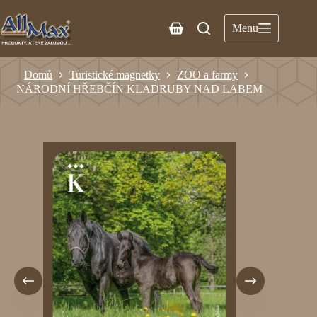
Menu
Domů
Turistické magnetky
ZOO a farmy
NÁRODNÍ HŘEBČÍN KLADRUBY NAD LABEM