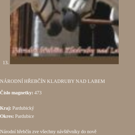
NÁRODNÍ HŘEBČÍN KLADRUBY NAD LABEM
Číslo magnetky:
473
Kraj:
Pardubický
Okres:
Pardubice
Národní hřebčín zve všechny návštěvníky do nově