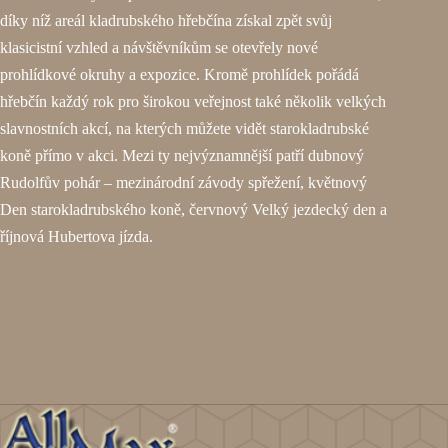
díky níž areál kladrubského hřebčína získal zpět svůj
klasicistní vzhled a návštěvníkům se otevřely nové
prohlídkové okruhy a expozice. Kromě prohlídek pořádá
hřebčín každý rok pro širokou veřejnost také několik velkých
slavnostních akcí, na kterých můžete vidět starokladrubské
koně přímo v akci. Mezi ty nejvýznamnější patří dubnový
Rudolfův pohár – mezinárodní závody spřežení, květnový
Den starokladrubského koně, červnový Velký jezdecký den a
říjnová Hubertova jízda.