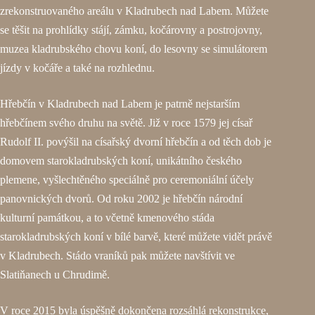
zrekonstruovaného areálu v Kladrubech nad Labem. Můžete
se těšit na prohlídky stájí, zámku, kočárovny a postrojovny,
muzea kladrubského chovu koní, do lesovny se simulátorem
jízdy v kočáře a také na rozhlednu.
Hřebčín v Kladrubech nad Labem je patrně nejstarším
hřebčínem svého druhu na světě. Již v roce 1579 jej císař
Rudolf II. povýšil na císařský dvorní hřebčín a od těch dob je
domovem starokladrubských koní, unikátního českého
plemene, vyšlechtěného speciálně pro ceremoniální účely
panovnických dvorů. Od roku 2002 je hřebčín národní
kulturní památkou, a to včetně kmenového stáda
starokladrubských koní v bílé barvě, které můžete vidět právě
v Kladrubech. Stádo vraníků pak můžete navštívit ve
Slatiňanech u Chrudimě.
V roce 2015 byla úspěšně dokončena rozsáhlá rekonstrukce,