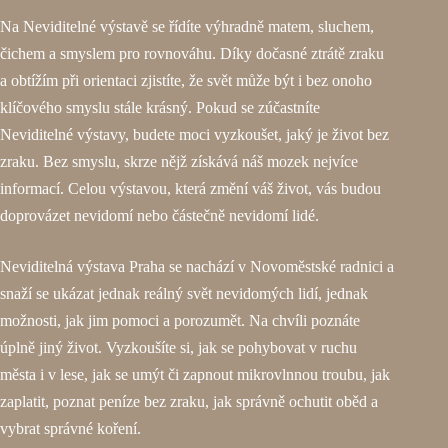
Na Neviditelné výstavě se řídíte výhradně matem, sluchem,
čichem a smyslem pro rovnováhu. Díky dočasné ztrátě zraku
a obtížím při orientaci zjistíte, že svět může být i bez onoho
klíčového smyslu stále krásný. Pokud se zúčastníte
Neviditelné výstavy, budete moci vyzkoušet, jaký je život bez
zraku. Bez smyslu, skrze nějž získává náš mozek nejvíce
informací. Celou výstavou, která změní váš život, vás budou
doprovázet nevidomí nebo částečně nevidomí lidé.
Neviditelná výstava Praha se nachází v Novoměstské radnici a
snaží se ukázat jednak reálný svět nevidomých lidí, jednak
možnosti, jak jim pomoci a porozumět. Na chvíli poznáte
úplně jiný život. Vyzkoušíte si, jak se pohybovat v ruchu
města i v lese, jak se umýt či zapnout mikrovlnnou troubu, jak
zaplatit, poznat peníze bez zraku, jak správně ochutit oběd a
vybrat správné koření.