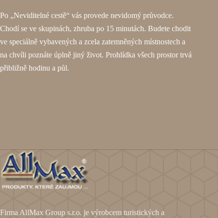
Po „Neviditelné cestě“ vás provede nevidomý průvodce.
Chodí se ve skupinách, zhruba po 15 minutách. Budete chodit
ve speciálně vybavených a zcela zatemněných místnostech a
na chvíli poznáte úplně jiný život. Prohlídka všech prostor trvá
přibližně hodinu a půl.
Firma AllMax Group s.r.o. je výrobcem turistických a