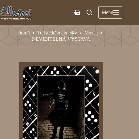
Menu
Domů
Turistické magnetky
Muzea
NEVIDITELNÁ VÝSTAVA