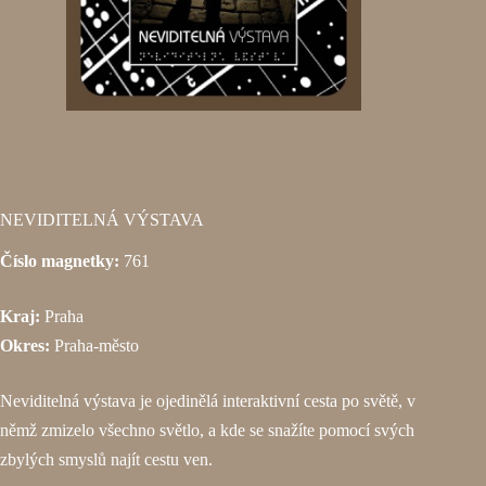
NEVIDITELNÁ VÝSTAVA
Číslo magnetky:
761
Kraj:
Praha
Okres:
Praha-město
Neviditelná výstava je ojedinělá interaktivní cesta po světě, v
němž zmizelo všechno světlo, a kde se snažíte pomocí svých
zbylých smyslů najít cestu ven.