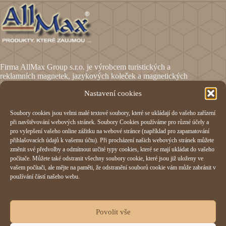
Firma AllMax Group s.r.o. je výrobcem turistických a
reklamních magnetek, jazykových koleček a magnetických
fólií.
Nastavení cookies
Soubory cookies jsou velmi malé textové soubory, které se ukládají do vašeho zařízení
Informace
při navštěvování webových stránek. Soubory Cookies používáme pro různé účely a
pro vylepšení vašeho online zážitku na webové stránce (například pro zapamatování
Obchodní podmínky
přihlašovacích údajů k vašemu účtu). Při procházení našich webových stránek můžete
Reklamační formulář
změnit své předvolby a odmítnout určité typy cookies, které se mají ukládat do vašeho
Odstoupení od smlouvy
počítače. Můžete také odstranit všechny soubory cookie, které jsou již uloženy ve
Ochrana osobních údajů
vašem počítači, ale mějte na paměti, že odstranění souborů cookie vám může zabránit v
Cookies
používání částí našeho webu.
AllMax Group s.r.o.
Povolit vše