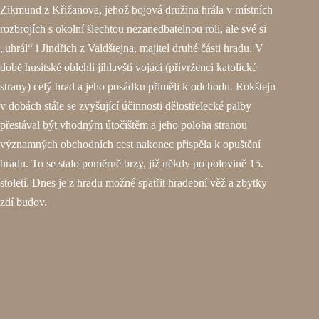
Zikmund z Křižanova, jehož bojová družina hrála v místních
rozbrojích s okolní šlechtou nezanedbatelnou roli, ale své si
„uhrál“ i Jindřich z Valdštejna, majitel druhé části hradu. V
době husitské oblehli jihlavští vojáci (přívrženci katolické
strany) celý hrad a jeho posádku přiměli k odchodu. Rokštejn
v dobách stále se zvyšující účinnosti dělostřelecké palby
přestával být vhodným útočištěm a jeho poloha stranou
významných obchodních cest nakonec přispěla k opuštění
hradu. To se stalo poměrně brzy, již někdy po polovině 15.
století. Dnes je z hradu možné spatřit hradební věž a zbytky
zdí budov.