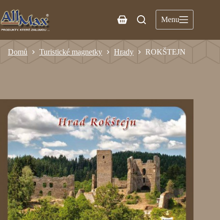
Menu
Domů
Turistické magnetky
Hrady
ROKŠTEJN