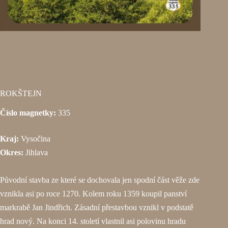
ROKŠTEJN
Číslo magnetky:
335
Kraj:
Vysočina
Okres:
Jihlava
Původní stavba ze které se dochovala jen spodní část věže zde
vznikla asi po roce 1270. Kolem roku 1359 koupil panství
markrabě Jan Jindřich. Zásadní přestavbou vznikl v podstatě
hrad nový. Na konci 14. století vlastnil asi polovinu hradu