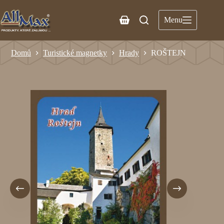
Menu
Domů
Turistické magnetky
Hrady
ROŠTEJN