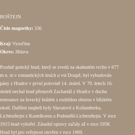
ROŠTEJN
Číslo magnetky:
336
Kraj:
Vysočina
Okres:
Jihlava
Pozdně gotický hrad, který se zvedá na skalnatém vrchu v 677
m n. m v romantických lesích u vsi Doupě, byl vybudován
pány z Hradce v první polovině 14. století. V 70. letech 16.
století nechal hrad přestavět Zachariáš z Hradce v duchu
renesance na lovecký hrádek s rozlehlou oborou v blízkém
okolí. Dalšími majiteli byly Slavatové z Košumberka,
Lichtenštejni z Kastelkornu a Podstatští-Lichtenštejni. V roce
1915 hrad vyhořel. Zásadní opravy začaly až v roce 1958.
Hrad byl pro veřejnost otevřen v roce 1969.