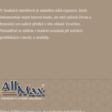
V hradních interiérech je umístěna stálá expozice, která
dokumentuje nejen historii hradu, ale také způsob života a
řemeslný um našich předků v této oblasti Vysočiny.
Netradičně se můžete s hradem seznámit při nočních
prohlídkách s duchy a strašidly.
Firma AllMax Group s.r.o. je výrobcem turistických a