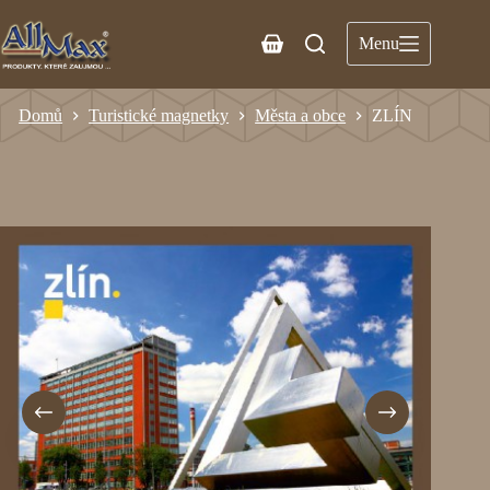
Menu
Domů
Turistické magnetky
Města a obce
ZLÍN