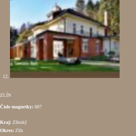
ZLÍN
Číslo magnetky:
887
Kraj:
Zlínský
Okres:
Zlín