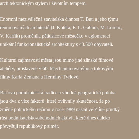
architektonickým stylem i životním tempem.
Enormní meziválečná stavitelská činnost T. Bati a jeho týmu
renomovaných architektů (J. Kotěra, F. L. Gahura, M. Lorenc,
V. Karfík) proměnila pětitisícové městečko v aglomeraci
unikátní funkcionalistické architektury s 43.500 obyvateli.
Kulturní zajímavostí města jsou mimo jiné zlínské filmové
ateliéry, proslavené v 60. letech animovanými a trikovými
filmy Karla Zemana a Hermíny Týrlové.
Baťova podnikatelská tradice a vhodná geografická poloha
jsou dva z více faktorů, které ovlivnily skutečnost, že po
změně politického režimu v roce 1989 nastal ve Zlíně prudký
růst podnikatelsko-obchodních aktivit, které dnes daleko
převyšují republikový průměr.