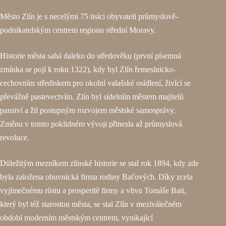
Město Zlín je s necelými 75 tisíci obyvateli průmyslově-
podnikatelským centrem regionu střední Moravy.
Historie města sahá daleko do středověku (první písemná
zmínka se pojí k roku 1322), kdy byl Zlín řemeslnicko-
cechovním střediskem pro okolní valašské osídlení, živící se
převážně pastevectvím. Zlín byl sídelním městem majitelů
panství a žil postupným rozvojem městské samosprávy.
Změnu v tomto poklidném vývoji přinesla až průmyslová
revoluce.
Důležitým mezníkem zlínské historie se stal rok 1894, kdy zde
byla založena obuvnická firma rodiny Baťových. Díky zcela
vyjímečnému růstu a prosperitě firmy a vlivu Tomáše Bati,
který byl též starostou města, se stal Zlín v meziválečném
období moderním městským centrem, vynikající