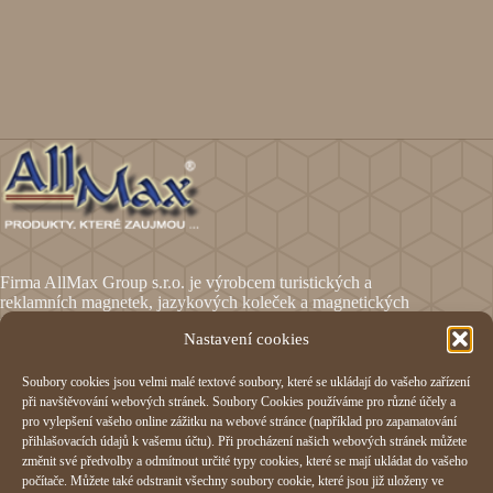
Firma AllMax Group s.r.o. je výrobcem turistických a
reklamních magnetek, jazykových koleček a magnetických
fólií.
Nastavení cookies
Soubory cookies jsou velmi malé textové soubory, které se ukládají do vašeho zařízení
Informace
při navštěvování webových stránek. Soubory Cookies používáme pro různé účely a
pro vylepšení vašeho online zážitku na webové stránce (například pro zapamatování
Obchodní podmínky
přihlašovacích údajů k vašemu účtu). Při procházení našich webových stránek můžete
Reklamační formulář
změnit své předvolby a odmítnout určité typy cookies, které se mají ukládat do vašeho
Odstoupení od smlouvy
počítače. Můžete také odstranit všechny soubory cookie, které jsou již uloženy ve
Ochrana osobních údajů