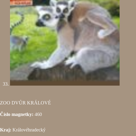
ZOO DVŮR KRÁLOVÉ
Číslo magnetky:
460
Kraj:
Královéhradecký