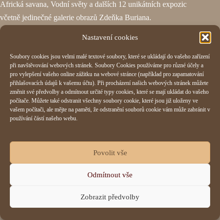
Africká savana, Vodní světy a dalších 12 unikátních expozic
včetně jedinečné galerie obrazů Zdeňka Buriana.
Nastavení cookies
Blíž ke zvířatům už to nejde. Na zvířata si tu téměř sáhnete.
Bude vás od nich dělit pouze příkop nebo sklo. Žádné mříže.
Soubory cookies jsou velmi malé textové soubory, které se ukládají do vašeho zařízení
při navštěvování webových stránek. Soubory Cookies používáme pro různé účely a
Nikdy tu není hlava na hlavě, nemusíte se mačkat. ZOO Dvůr
pro vylepšení vašeho online zážitku na webové stránce (například pro zapamatování
Králové je totiž mnohem větší, než si myslíte. Kochejte se v
přihlašovacích údajů k vašemu účtu). Při procházení našich webových stránek můžete
změnit své předvolby a odmítnout určité typy cookies, které se mají ukládat do vašeho
klidu velkými výběhy.
počítače. Můžete také odstranit všechny soubory cookie, které jsou již uloženy ve
vašem počítači, ale mějte na paměti, že odstranění souborů cookie vám může zabránit v
používání částí našeho webu.
Užijte si zážitkové programy. Připraví vám tu den, na který se
nezapomíná. Můžete třeba nahlédnout do ZOO Zadními
vrátky nebo se stát Ošetřovatelem v ZOO na den.
Povolit vše
Odmítnout vše
Zobrazit předvolby