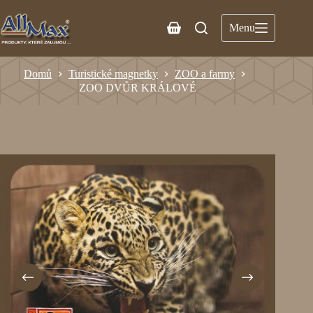
Menu
Domů
Turistické magnetky
ZOO a farmy
ZOO DVŮR KRÁLOVÉ