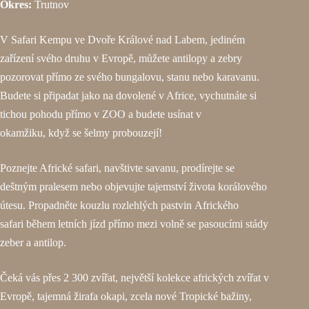
Okres:
Trutnov
V Safari Kempu ve Dvoře Králové nad Labem, jediném
zařízení svého druhu v Evropě, můžete antilopy a zebry
pozorovat přímo ze svého bungalovu, stanu nebo karavanu.
Budete si připadat jako na dovolené v Africe, vychutnáte si
tichou pohodu přímo v ZOO a budete usínat v
okamžiku, když se šelmy probouzejí!
Poznejte Africké safari, navštivte savanu, prodírejte se
deštným pralesem nebo objevujte tajemství života korálového
útesu. Propadněte kouzlu rozlehlých pastvin Afrického
safari během letních jízd přímo mezi volně se pasoucími stády
zeber a antilop.
Čeká vás přes 2 300 zvířat, největší kolekce afrických zvířat v
Evropě, tajemná žirafa okapi, zcela nové Tropické bažiny,