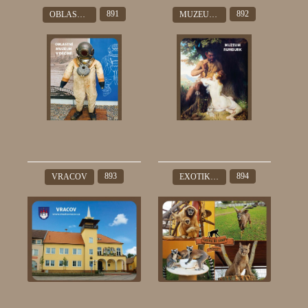
891
892
OBLASTNÍ MUZEUM DĚČÍN
MUZEUM RUMBURK
893
894
VRACOV
EXOTIKA NA RANČI BÍTOVANY