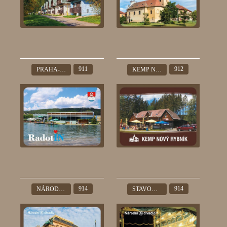
911
912
PRAHA-RADOTÍN
KEMP NOVÝ RYBNÍK
914
914
NÁRODNÍ DIVADLO
STAVOVSKÉ DIVADLO