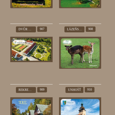
907
908
DVŮR VŠERAD
LÁZEŇSKÉ LESY KARLOVY VARY
909
910
REKREAKČNÍ AREÁL DOLCE
UNHOŠŤ