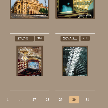
914
914
STÁTNÍ OPERA
NOVÁ SCÉNA
1
…
27
28
29
30
31