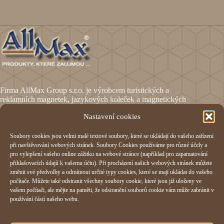
Firma AllMax Group s.r.o. je výrobcem turistických a
reklamních magnetek, jazykových koleček a magnetických
fólií.
Nastavení cookies
Soubory cookies jsou velmi malé textové soubory, které se ukládají do vašeho zařízení
Informace
při navštěvování webových stránek. Soubory Cookies používáme pro různé účely a
pro vylepšení vašeho online zážitku na webové stránce (například pro zapamatování
Obchodní podmínky
přihlašovacích údajů k vašemu účtu). Při procházení našich webových stránek můžete
Reklamační formulář
změnit své předvolby a odmítnout určité typy cookies, které se mají ukládat do vašeho
Odstoupení od smlouvy
počítače. Můžete také odstranit všechny soubory cookie, které jsou již uloženy ve
Ochrana osobních údajů
vašem počítači, ale mějte na paměti, že odstranění souborů cookie vám může zabránit v
Cookies
používání částí našeho webu.