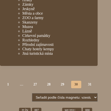
Zámky
Jeskyně
Města a obce
ZOO a farmy
Skanzeny
Muzea
Lázně
Církevní památky
Rozhledny
Přírodní zajímavosti
Chaty hotely kempy
Jiná turistická místa
1
…
27
28
29
30
31
887
888
ZLÍN
MUZEUM ŽEBRÁK