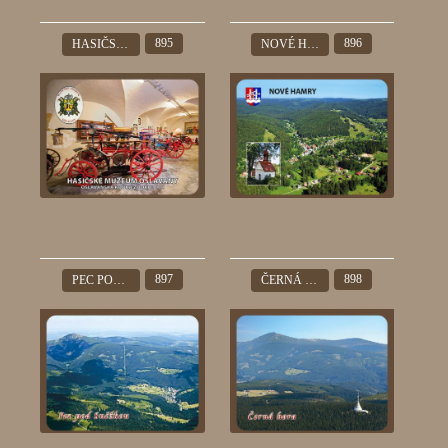
895
896
HASIČSKÉ MUZEUM OSLAVANY
NOVÉ HAMRY
897
898
PEC POD SNĚŽKOU
ČERNÁ HORA