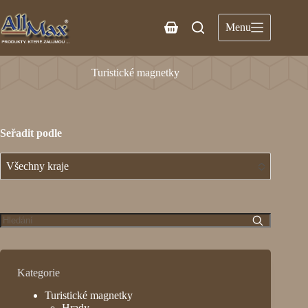
Menu
Turistické magnetky
Seřadit podle
Všechny kraje
No options to choose
Kategorie
Turistické magnetky
Hrady