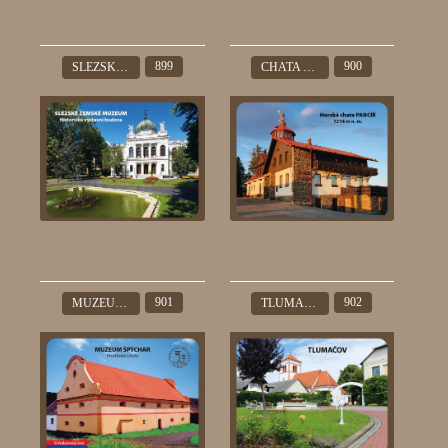
899
900
SLEZSKÉ ZEMSKÉ MUZEUM OPAVA
CHATA PANCÍŘ
901
902
MUZEUM ŠPÝCHAR PROSTŘEDNÍ LHOTA
TLUMAČOV