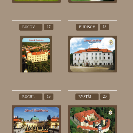
17
18
BUČOVICE
BUDIŠOV
19
20
BUCHLOVICE
BYSTŘICE POD HOSTÝNEM