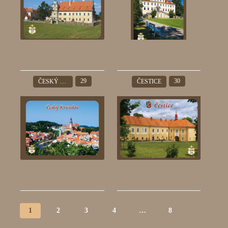
29
30
ČESKÝ KRUMLOV
ČESTICE
1
2
3
4
…
8