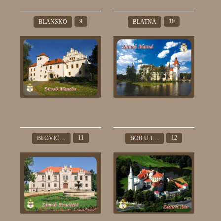
9
10
BLANSKO
BLATNÁ
11
12
BLOVICE – HRADIŠTĚ
BOR U TACHOVA