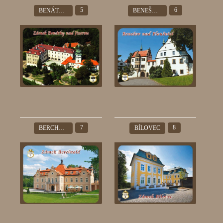
5
6
BENÁTKY NAD JIZEROU
BENEŠOV NAD PLOUČNICÍ
7
8
BERCHTOLD
BÍLOVEC