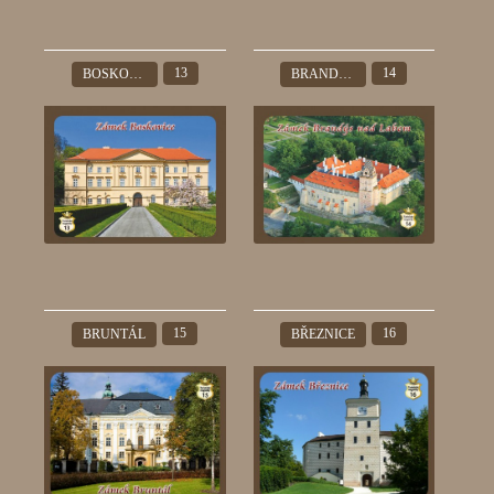
13
14
BOSKOVICE
BRANDÝS NAD LABEM
15
16
BRUNTÁL
BŘEZNICE