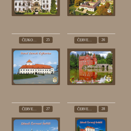
25
26
ČEJKOVICE
ČERVENÁ LHOTA
27
28
ČERVENÉ POŘÍČÍ
ČERVENÝ HRÁDEK