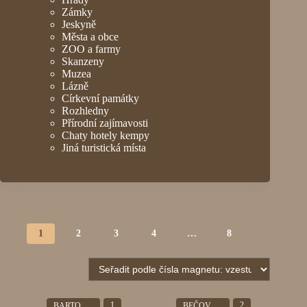
Zámky
Jeskyně
Města a obce
ZOO a farmy
Skanzeny
Muzea
Lázně
Církevní památky
Rozhledny
Přírodní zajímavosti
Chaty hotely kempy
Jiná turistická místa
1
2
3
4
…
8
1
2
BARTOŠOVICE
BEČOV NAD TEPLOU