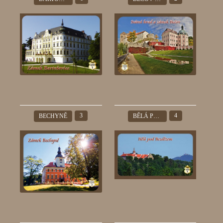
3
4
BECHYNĚ
BĚLÁ POD BEZDĚZEM