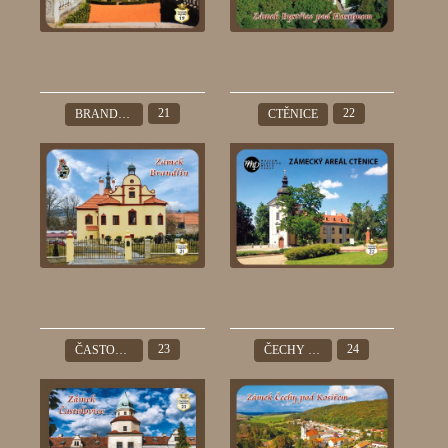
21
22
BRANDLÍN
CTĚNICE
23
24
ČASTOLOVICE
ČECHY POD KOSÍŘEM