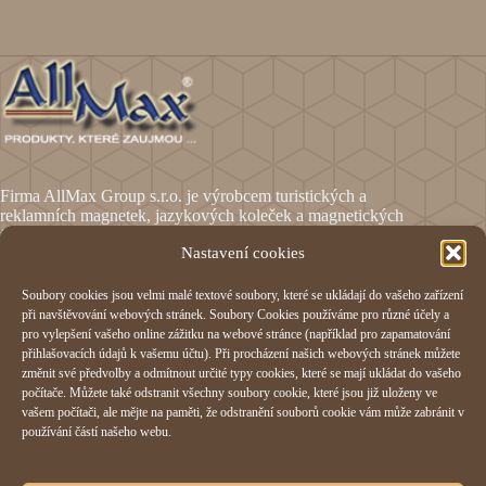
Firma AllMax Group s.r.o. je výrobcem turistických a
reklamních magnetek, jazykových koleček a magnetických
fólií.
Nastavení cookies
Soubory cookies jsou velmi malé textové soubory, které se ukládají do vašeho zařízení
Informace
při navštěvování webových stránek. Soubory Cookies používáme pro různé účely a
pro vylepšení vašeho online zážitku na webové stránce (například pro zapamatování
Obchodní podmínky
přihlašovacích údajů k vašemu účtu). Při procházení našich webových stránek můžete
Reklamační formulář
změnit své předvolby a odmítnout určité typy cookies, které se mají ukládat do vašeho
Odstoupení od smlouvy
počítače. Můžete také odstranit všechny soubory cookie, které jsou již uloženy ve
Ochrana osobních údajů
vašem počítači, ale mějte na paměti, že odstranění souborů cookie vám může zabránit v
Cookies
používání částí našeho webu.