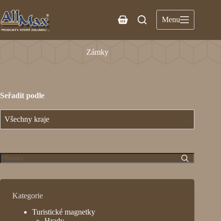
Menu
Zámky
Seřadit podle
Všechny kraje
No options to choose
Kategorie
Turistické magnetky
Hrady