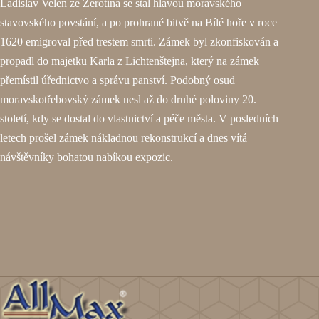
Ladislav Velen ze Žerotína se stal hlavou moravského
stavovského povstání, a po prohrané bitvě na Bílé hoře v roce
1620 emigroval před trestem smrti. Zámek byl zkonfiskován a
propadl do majetku Karla z Lichtenštejna, který na zámek
přemístil úřednictvo a správu panství. Podobný osud
moravskotřebovský zámek nesl až do druhé poloviny 20.
století, kdy se dostal do vlastnictví a péče města. V posledních
letech prošel zámek nákladnou rekonstrukcí a dnes vítá
návštěvníky bohatou nabíkou expozic.