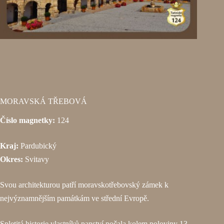
MORAVSKÁ TŘEBOVÁ
Číslo magnetky:
124
Kraj:
Pardubický
Okres:
Svitavy
Svou architekturou patří moravskotřebovský zámek k
nejvýznamnějším památkám ve střední Evropě.
Spletitá historie vlastníků panství počala kolem poloviny 13.