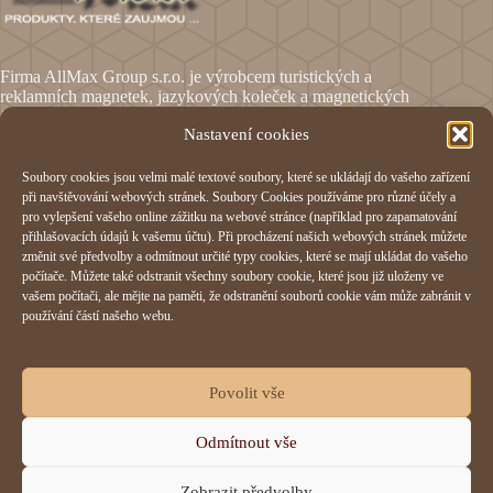
Firma AllMax Group s.r.o. je výrobcem turistických a
reklamních magnetek, jazykových koleček a magnetických
fólií.
Nastavení cookies
Soubory cookies jsou velmi malé textové soubory, které se ukládají do vašeho zařízení
Informace
při navštěvování webových stránek. Soubory Cookies používáme pro různé účely a
pro vylepšení vašeho online zážitku na webové stránce (například pro zapamatování
Obchodní podmínky
přihlašovacích údajů k vašemu účtu). Při procházení našich webových stránek můžete
Reklamační formulář
změnit své předvolby a odmítnout určité typy cookies, které se mají ukládat do vašeho
Odstoupení od smlouvy
počítače. Můžete také odstranit všechny soubory cookie, které jsou již uloženy ve
Ochrana osobních údajů
vašem počítači, ale mějte na paměti, že odstranění souborů cookie vám může zabránit v
Cookies
používání částí našeho webu.
AllMax Group s.r.o.
Povolit vše
Hornomlýnská 832,
Odmítnout vše
76001 Zlín
IČO:
29197023
Zobrazit předvolby
+420 577 214 355