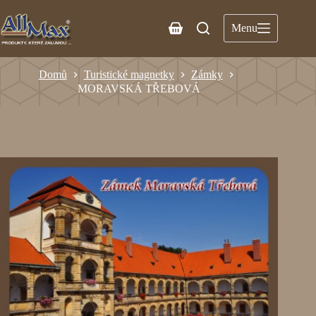
Menu
Domů
Turistické magnetky
Zámky
MORAVSKÁ TŘEBOVÁ