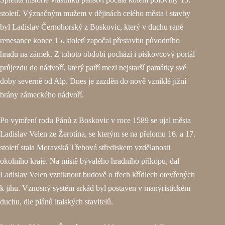
století. Význačným mužem v dějinách celého města i stavby
byl Ladislav Černohorský z Boskovic, který v duchu rané
renesance konce 15. století započal přestavbu původního
hradu na zámek. Z tohoto období pochází i pískovcový portál
průjezdu do nádvoří, který patří mezi nejstarší památky své
doby severně od Alp. Dnes je zazděn do nově vzniklé jižní
brány zámeckého nádvoří.
Po vymření rodu Pánů z Boskovic v roce 1589 se ujal města
Ladislav Velen ze Žerotína, se kterým se na přelomu 16. a 17.
století stala Moravská Třebová střediskem vzdělanosti
okolního kraje. Na místě bývalého hradního příkopu, dal
Ladislav Velen vzniknout budově o třech křídlech otevřených
k jihu. Vznosný systém arkád byl postaven v manýristickém
duchu, dle plánů italských stavitelů.