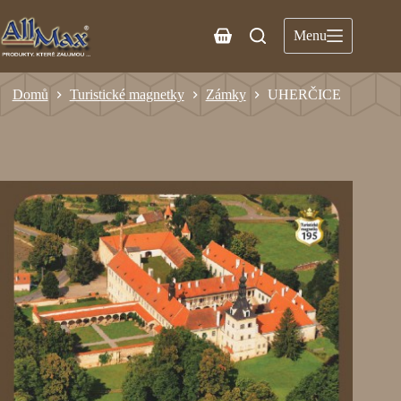
Menu
Domů
Turistické magnetky
Zámky
UHERČICE