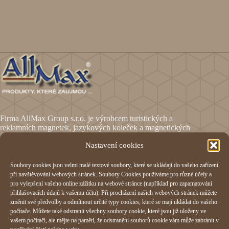
Firma AllMax Group s.r.o. je výrobcem turistických a
reklamních magnetek, jazykových koleček a magnetických
fólií.
Nastavení cookies
Soubory cookies jsou velmi malé textové soubory, které se ukládají do vašeho zařízení
Informace
při navštěvování webových stránek. Soubory Cookies používáme pro různé účely a
pro vylepšení vašeho online zážitku na webové stránce (například pro zapamatování
Obchodní podmínky
přihlašovacích údajů k vašemu účtu). Při procházení našich webových stránek můžete
Reklamační formulář
změnit své předvolby a odmítnout určité typy cookies, které se mají ukládat do vašeho
Odstoupení od smlouvy
počítače. Můžete také odstranit všechny soubory cookie, které jsou již uloženy ve
Ochrana osobních údajů
vašem počítači, ale mějte na paměti, že odstranění souborů cookie vám může zabránit v
Cookies