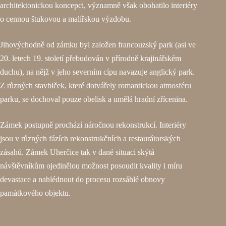
architektonickou koncepci, významně však obohatilo interiéry
o cennou štukovou a malířskou výzdobu.
Jihovýchodně od zámku byl založen francouzský park (asi ve
20. letech 19. století přebudován v přírodně krajinářském
duchu), na nějž v jeho severním cípu navazuje anglický park.
Z různých stavbiček, které dotvářely romantickou atmosféru
parku, se dochoval pouze obelisk a umělá hradní zřícenina.
Zámek postupně prochází náročnou rekonstrukcí. Interiéry
jsou v různých fázích rekonstrukčních a restaurátorských
zásahů. Zámek Uherčice tak v dané situaci skýtá
návštěvníkům ojedinělou možnost posoudit kvality i míru
devastace a nahlédnout do procesu rozsáhlé obnovy
památkového objektu.