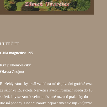
UHERČICE
Číslo magnetky:
195
Kraj:
Jihomoravský
Okres:
Znojmo
Rozlehlý zámecký areál vznikl na místě původní gotické tvrze
ze sklonku 15. století. Největší stavební rozmach spadá do 16.
století, kdy se zámek velmi podstatně rozrostl prakticky do
dnešní podoby. Období baroka nepoznamenalo nijak výrazně