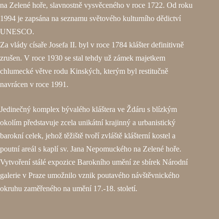
na Zelené hoře, slavnostně vysvěceného v roce 1722. Od roku
1994 je zapsána na seznamu světového kulturního dědictví
UNESCO.
Za vlády císaře Josefa II. byl v roce 1784 klášter definitivně
zrušen. V roce 1930 se stal tehdy už zámek majetkem
chlumecké větve rodu Kinských, kterým byl restitučně
navrácen v roce 1991.
Jedinečný komplex bývalého kláštera ve Ždáru s blízkým
okolím představuje zcela unikátní krajinný a urbanistický
barokní celek, jehož těžiště tvoří zvláště klášterní kostel a
poutní areál s kaplí sv. Jana Nepomuckého na Zelené hoře.
Vytvoření stálé expozice Barokního umění ze sbírek Národní
galerie v Praze umožnilo vznik poutavého návštěvnického
okruhu zaměřeného na umění 17.-18. století.