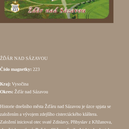
ŽĎÁR NAD SÁZAVOU
Číslo magnetky:
223
Kraj:
Vysočina
Okres:
Žďár nad Sázavou
Historie dnešního města Žďáru nad Sázavou je úzce spjata se
založením a vývojem zdejšího cisterciáckého kláštera.
Založení inicioval otec svaté Zdislavy, Přibyslav z Křižanova,