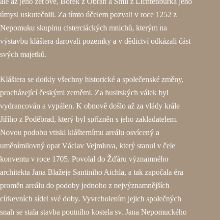
ale až jeho zeťové, Bořek z Obřan a Smil z Lichtenburka jeho
úmysl uskutečnili. Za tímto účelem pozvali v roce 1252 z
Nepomuku skupinu cisterciáckých mnichů, kterým na
výstavbu kláštera darovali pozemky a v dědictví odkázali část
svých majetků.
Kláštera se dotkly všechny historické a společenské změny,
procházející českými zeměmi. Za husitských válek byl
vydrancován a vypálen. K obnově došlo až za vlády krále
Jiřího z Poděbrad, který byl spřízněn s jeho zakladatelem.
Novou podobu vtiskl klášternímu areálu osvícený a
uměnímilovný opat Václav Vejmluva, který stanul v čele
konventu v roce 1705. Povolal do Žďáru významného
architekta Jana Blažeje Santiniho Aichla, a tak započala éra
proměn areálu do podoby jednoho z nejvýznamnějších
církevních sídel své doby. Vyvrcholením jejich společných
snah se stala stavba poutního kostela sv. Jana Nepomuckého