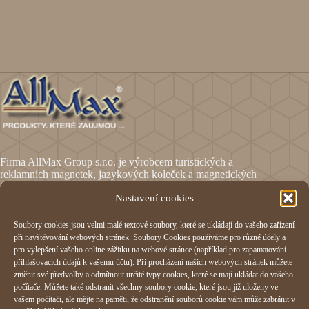
Firma AllMax Group s.r.o. je výrobcem turistických a
reklamních magnetek, jazykových koleček a magnetických
fólií.
Nastavení cookies
Soubory cookies jsou velmi malé textové soubory, které se ukládají do vašeho zařízení
Informace
při navštěvování webových stránek. Soubory Cookies používáme pro různé účely a
pro vylepšení vašeho online zážitku na webové stránce (například pro zapamatování
Obchodní podmínky
přihlašovacích údajů k vašemu účtu). Při procházení našich webových stránek můžete
Reklamační formulář
změnit své předvolby a odmítnout určité typy cookies, které se mají ukládat do vašeho
Odstoupení od smlouvy
počítače. Můžete také odstranit všechny soubory cookie, které jsou již uloženy ve
Ochrana osobních údajů
vašem počítači, ale mějte na paměti, že odstranění souborů cookie vám může zabránit v
Cookies