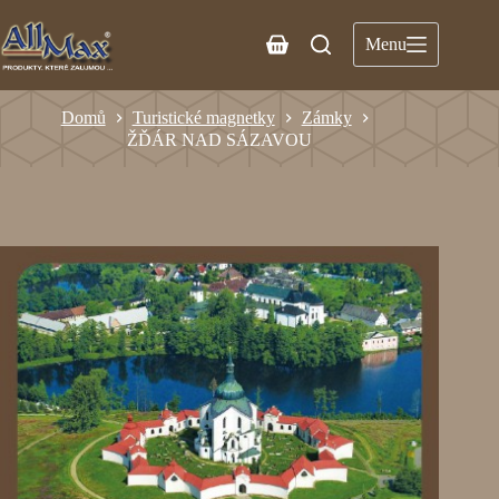
Menu
Domů
Turistické magnetky
Zámky
ŽĎÁR NAD SÁZAVOU