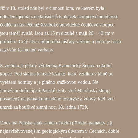
Již v 18. století zde byl v činnosti lom, ve kterém byla
odhalena jedna z nejkrásnějších ukázek sloupcové odlučnosti
čediče u nás. Pěti až šestiboké pravidelné čedičové sloupce
jsou téměř svislé. Jsou až 15 m dlouhé a mají 20 – 40 cm v
průměru. Celý útvar připomíná píšťaly varhan, a proto je často
nazýván Kamenné varhany.
Z vrcholu je pěkný výhled na Kamenický Šenov a okolní
kopce. Pod skálou je malé jezírko, které vzniklo v jámě po
vytěžení horniny a je plněno srážkovou vodou. Na
jihovýchodním úpatí Panské skály stojí Mariánský sloup,
postavený na památku mladého tovaryše a vdovy, kteří zde
umrzli za bouřlivé zimní noci 18. ledna 1739.
Dnes má Panská skála statut národní přírodní památky a je
nejnavštěvovanějším geologickým útvarem v Čechách, dobře