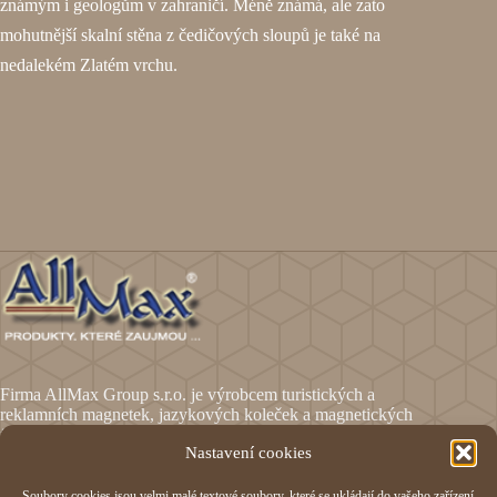
známým i geologům v zahraničí. Méně známá, ale zato
mohutnější skalní stěna z čedičových sloupů je také na
nedalekém Zlatém vrchu.
Firma AllMax Group s.r.o. je výrobcem turistických a
reklamních magnetek, jazykových koleček a magnetických
fólií.
Nastavení cookies
Soubory cookies jsou velmi malé textové soubory, které se ukládají do vašeho zařízení