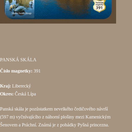
PANSKÁ SKÁLA
Číslo magnetky:
391
Kraj:
Liberecký
Okres:
Česká Lípa
Panská skála je pozůstatkem nevelkého čedičového návrší
(597 m) vyčnívajícího z náhorní plošiny mezi Kamenickým
Šenovem a Práchní. Známá je z pohádky Pyšná princezna.