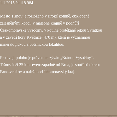
1.1.2015 činil 8 984.
Město Tišnov je rozloženo v široké kotlině, obklopené
zalesněnými kopci, v malebné krajině v podhůří
Českomoravské vysočiny, v kotlině protékané řekou Svratkou
a v závětří hory Květnice (470 m), která je významnou
mineralogickou a botanickou lokalitou.
Pro svoji polohu je právem nazýván „Bránou Vysočiny“.
Tišnov leží 25 km severozápadně od Brna, je součástí okresu
Brno-venkov a náleží pod Jihomoravský kraj.