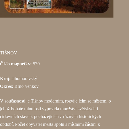
TIŠNOV
Číslo magnetky:
539
Kraj:
Jihomoravský
Okres:
Brno-venkov
V současnosti je Tišnov moderním, rozvíjejícím se městem, o
jehož bohaté minulosti vypovídá množství světských i
církevních staveb, pocházejících z různých historických
období. Počet obyvatel města spolu s místními částmi k