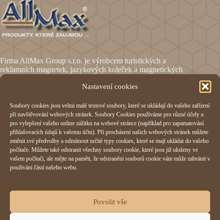
Firma AllMax Group s.r.o. je výrobcem turistických a
reklamních magnetek, jazykových koleček a magnetických
fólií.
Nastavení cookies
Soubory cookies jsou velmi malé textové soubory, které se ukládají do vašeho zařízení
Informace
při navštěvování webových stránek. Soubory Cookies používáme pro různé účely a
pro vylepšení vašeho online zážitku na webové stránce (například pro zapamatování
Obchodní podmínky
přihlašovacích údajů k vašemu účtu). Při procházení našich webových stránek můžete
Reklamační formulář
změnit své předvolby a odmítnout určité typy cookies, které se mají ukládat do vašeho
Odstoupení od smlouvy
počítače. Můžete také odstranit všechny soubory cookie, které jsou již uloženy ve
Ochrana osobních údajů
vašem počítači, ale mějte na paměti, že odstranění souborů cookie vám může zabránit v
Cookies
používání částí našeho webu.
AllMax Group s.r.o.
Povolit vše
Hornomlýnská 832,