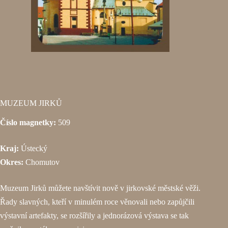
MUZEUM JIRKŮ
Číslo magnetky:
509
Kraj:
Ústecký
Okres:
Chomutov
Muzeum Jirků můžete navštívit nově v jirkovské městské věži.
Řady slavných, kteří v minulém roce věnovali nebo zapůjčili
výstavní artefakty, se rozšířily a jednorázová výstava se tak