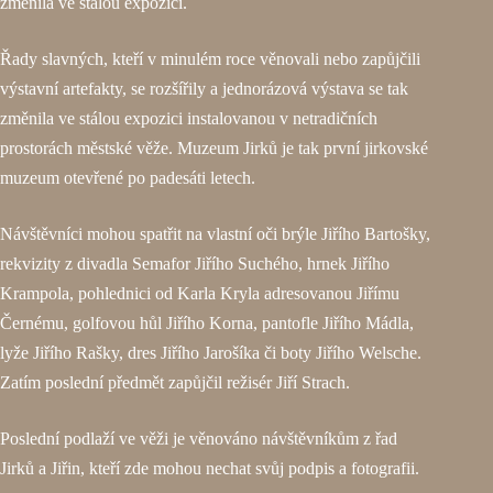
změnila ve stálou expozici.
Řady slavných, kteří v minulém roce věnovali nebo zapůjčili
výstavní artefakty, se rozšířily a jednorázová výstava se tak
změnila ve stálou expozici instalovanou v netradičních
prostorách městské věže. Muzeum Jirků je tak první jirkovské
muzeum otevřené po padesáti letech.
Návštěvníci mohou spatřit na vlastní oči brýle Jiřího Bartošky,
rekvizity z divadla Semafor Jiřího Suchého, hrnek Jiřího
Krampola, pohlednici od Karla Kryla adresovanou Jiřímu
Černému, golfovou hůl Jiřího Korna, pantofle Jiřího Mádla,
lyže Jiřího Rašky, dres Jiřího Jarošíka či boty Jiřího Welsche.
Zatím poslední předmět zapůjčil režisér Jiří Strach.
Poslední podlaží ve věži je věnováno návštěvníkům z řad
Jirků a Jiřin, kteří zde mohou nechat svůj podpis a fotografii.