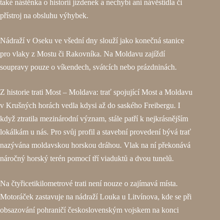
také nástěnka o historii jízdenek a nechybí ani návěstidla či
přístroj na obsluhu výhybek.
Nádraží v Oseku ve všední dny slouží jako konečná stanice
pro vlaky z Mostu či Rakovníka. Na Moldavu zajíždí
soupravy pouze o víkendech, svátcích nebo prázdninách.
Z historie trati Most – Moldava: trať spojující Most a Moldavu
v Krušných horách vedla kdysi až do saského Freibergu. I
když ztratila mezinárodní význam, stále patří k nejkrásnějším
lokálkám u nás. Pro svůj profil a stavební provedení bývá trať
nazývána moldavskou horskou dráhou. Vlak na ní překonává
náročný horský terén pomocí tří viaduktů a dvou tunelů.
Na čtyřicetikilometrové trati není nouze o zajímavá místa.
Motoráček zastavuje na nádraží Louka u Litvínova, kde se při
obsazování pohraničí československým vojskem na konci