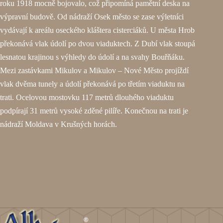
roku 1918 mocně bojovalo, což připomíná pamětní deska na
výpravní budově. Od nádraží Osek město se zase výletníci
vydávají k areálu oseckého kláštera cisterciáků. U města Hrob
překonává vlak údolí po dvou viaduktech. Z Dubí vlak stoupá
lesnatou krajinou s výhledy do údolí a na svahy Bouřňáku.
Mezi zastávkami Mikulov a Mikulov – Nové Město projíždí
vlak dvěma tunely a údolí překonává po třetím viaduktu na
trati. Ocelovou mostovku 117 metrů dlouhého viaduktu
podpírají 31 metrů vysoké zděné pilíře. Konečnou na trati je
nádraží Moldava v Krušných horách.