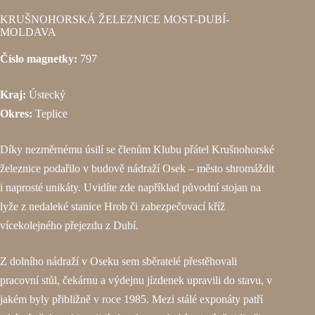
KRUŠNOHORSKÁ ŽELEZNICE MOST-DUBÍ-
MOLDAVA
Číslo magnetky:
797
Kraj:
Ústecký
Okres:
Teplice
Díky nezměrnému úsilí se členům Klubu přátel Krušnohorské
železnice podařilo v budově nádraží Osek – město shromáždit
i naprosté unikáty. Uvidíte zde například původní stojan na
lyže z nedaleké stanice Hrob či zabezpečovací kříž
vícekolejného přejezdu z Dubí.
Z dolního nádraží v Oseku sem sběratelé přestěhovali
pracovní stůl, čekárnu a výdejnu jízdenek upravili do stavu, v
jakém byly přibližně v roce 1985. Mezi stálé exponáty patří