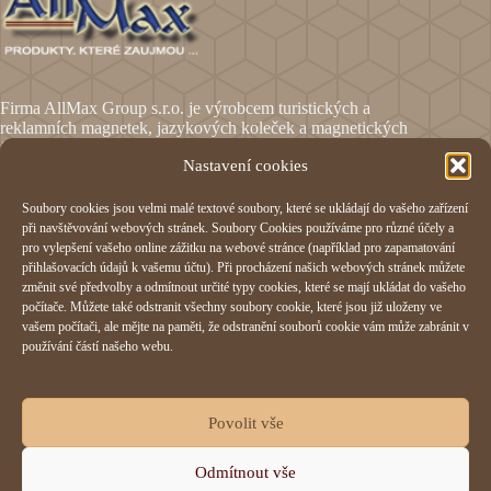
Firma AllMax Group s.r.o. je výrobcem turistických a
reklamních magnetek, jazykových koleček a magnetických
fólií.
Nastavení cookies
Soubory cookies jsou velmi malé textové soubory, které se ukládají do vašeho zařízení
Informace
při navštěvování webových stránek. Soubory Cookies používáme pro různé účely a
pro vylepšení vašeho online zážitku na webové stránce (například pro zapamatování
Obchodní podmínky
přihlašovacích údajů k vašemu účtu). Při procházení našich webových stránek můžete
Reklamační formulář
změnit své předvolby a odmítnout určité typy cookies, které se mají ukládat do vašeho
Odstoupení od smlouvy
počítače. Můžete také odstranit všechny soubory cookie, které jsou již uloženy ve
Ochrana osobních údajů
vašem počítači, ale mějte na paměti, že odstranění souborů cookie vám může zabránit v
Cookies
používání částí našeho webu.
AllMax Group s.r.o.
Povolit vše
Hornomlýnská 832,
Odmítnout vše
76001 Zlín