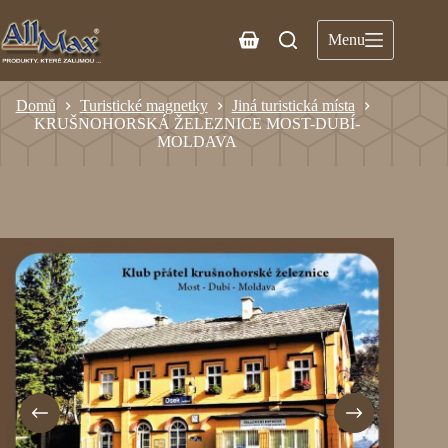
Menu
Domů
Turistické magnetky
Jiná turistická místa
KRUŠNOHORSKÁ ŽELEZNICE MOST-DUBÍ-
MOLDAVA