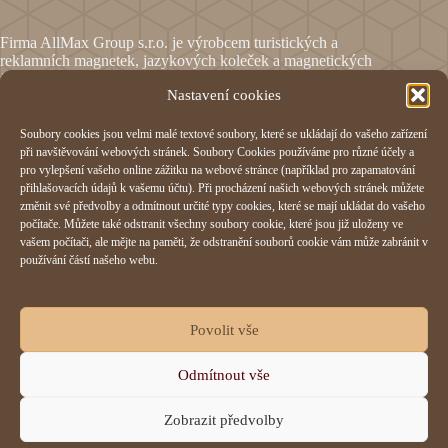
Firma AllMax Group s.r.o. je výrobcem turistických a
reklamních magnetek, jazykových koleček a magnetických
fólií.
Nastavení cookies
Soubory cookies jsou velmi malé textové soubory, které se ukládají do vašeho zařízení
Informace
při navštěvování webových stránek. Soubory Cookies používáme pro různé účely a
pro vylepšení vašeho online zážitku na webové stránce (například pro zapamatování
Obchodní podmínky
přihlašovacích údajů k vašemu účtu). Při procházení našich webových stránek můžete
Reklamační formulář
změnit své předvolby a odmítnout určité typy cookies, které se mají ukládat do vašeho
Odstoupení od smlouvy
počítače. Můžete také odstranit všechny soubory cookie, které jsou již uloženy ve
Ochrana osobních údajů
vašem počítači, ale mějte na paměti, že odstranění souborů cookie vám může zabránit v
Cookies
používání částí našeho webu.
AllMax Group s.r.o.
Povolit vše
Hornomlýnská 832,
Odmítnout vše
76001 Zlín
IČO:
29197023
Zobrazit předvolby
+420 577 214 355
allmax@allmax.cz