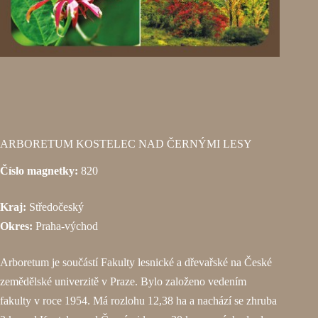
ARBORETUM KOSTELEC NAD ČERNÝMI LESY
Číslo magnetky:
820
Kraj:
Středočeský
Okres:
Praha-východ
Arboretum je součástí Fakulty lesnické a dřevařské na České
zemědělské univerzitě v Praze. Bylo založeno vedením
fakulty v roce 1954. Má rozlohu 12,38 ha a nachází se zhruba