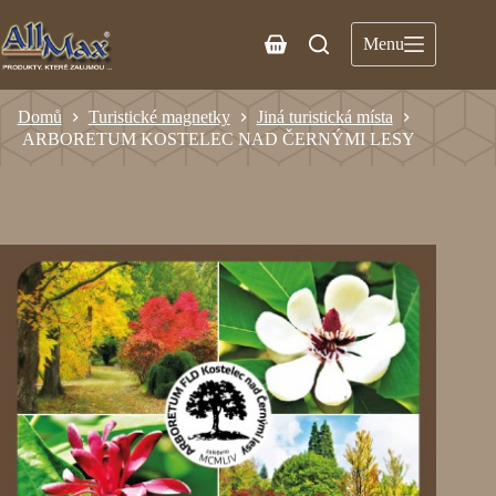
Menu
Domů
Turistické magnetky
Jiná turistická místa
ARBORETUM KOSTELEC NAD ČERNÝMI LESY