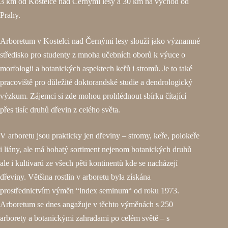
3 km od Kostelce nad Černými lesy a 30 km na východ od
Prahy.
Arboretum v Kostelci nad Černými lesy slouží jako významné
středisko pro studenty z mnoha učebních oborů k výuce o
morfologii a botanických aspektech keřů i stromů. Je to také
pracoviště pro důležité doktorandské studie a dendrologický
výzkum. Zájemci si zde mohou prohlédnout sbírku čítající
přes tisíc druhů dřevin z celého světa.
V arboretu jsou prakticky jen dřeviny – stromy, keře, polokeře
i liány, ale má bohatý sortiment nejenom botanických druhů
ale i kultivarů ze všech pěti kontinentů kde se nacházejí
dřeviny. Většina rostlin v arboretu byla získána
prostřednictvím výměn “index seminum“ od roku 1973.
Arboretum se dnes angažuje v těchto výměnách s 250
arborety a botanickými zahradami po celém světě – s