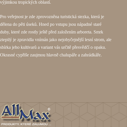
výjimkou tropických oblastí.
Pro veřejnost je zde zprovozněna turistická stezka, která je
dělena do pěti úseků. Hned po vstupu jsou nápadné staré
duby, které zde rostly ještě před založením arboreta. Smrk
ztepilý je zpravidla vnímán jako nejobyčejnější lesní strom, ale
sbírka jeho kultivarů a variant vás určitě přesvědčí o opaku.
Okrasné cypřiše zaujmou hlavně chalupáře a zahrádkáře.