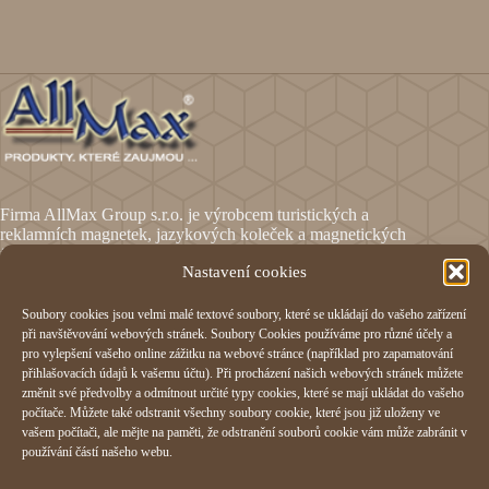
Firma AllMax Group s.r.o. je výrobcem turistických a
reklamních magnetek, jazykových koleček a magnetických
fólií.
Nastavení cookies
Soubory cookies jsou velmi malé textové soubory, které se ukládají do vašeho zařízení
Informace
při navštěvování webových stránek. Soubory Cookies používáme pro různé účely a
pro vylepšení vašeho online zážitku na webové stránce (například pro zapamatování
Obchodní podmínky
přihlašovacích údajů k vašemu účtu). Při procházení našich webových stránek můžete
Reklamační formulář
změnit své předvolby a odmítnout určité typy cookies, které se mají ukládat do vašeho
Odstoupení od smlouvy
počítače. Můžete také odstranit všechny soubory cookie, které jsou již uloženy ve
Ochrana osobních údajů
vašem počítači, ale mějte na paměti, že odstranění souborů cookie vám může zabránit v
Cookies
používání částí našeho webu.