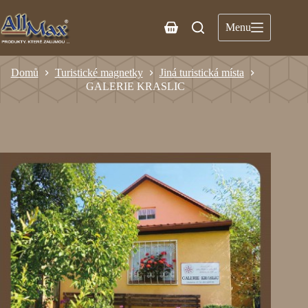
Menu
Domů
Turistické magnetky
Jiná turistická místa
GALERIE KRASLIC