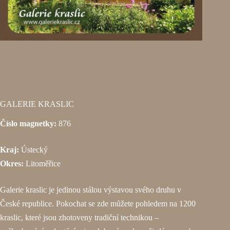
GALERIE KRASLIC
Číslo magnetky:
876
Kraj:
Ústecký
Okres:
Litoměřice
Galerie kraslic je jedinou stálou výstavou svého druhu v
České republice. Pokochat se zde můžete pohledem na 1200
kraslic, které jsou zhotoveny tradiční technikou –