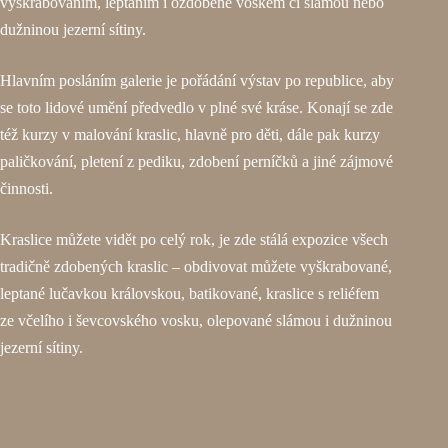
vyškrabováním, leptáním i ozdobené voskem či slámou nebo
dužninou jezerní sítiny.
Hlavním posláním galerie je pořádání výstav po republice, aby
se toto lidové umění předvedlo v plné své kráse. Konají se zde
též kurzy v malování kraslic, hlavně pro děti, dále pak kurzy
paličkování, pletení z pediku, zdobení perníčků a jiné zájmové
činnosti.
Kraslice můžete vidět po celý rok, je zde stálá expozice všech
tradičně zdobených kraslic – obdivovat můžete vyškrabované,
leptané lučavkou královskou, batikované, kraslice s reliéfem
ze včelího i ševcovského vosku, olepované slámou i dužninou
jezerní sítiny.