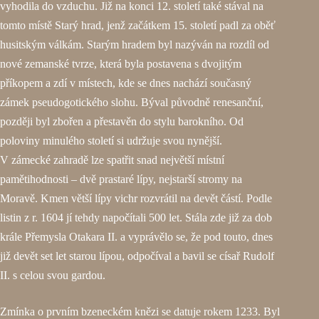
vyhodila do vzduchu. Již na konci 12. století také stával na
tomto místě Starý hrad, jenž začátkem 15. století padl za oběť
husitským válkám. Starým hradem byl nazýván na rozdíl od
nové zemanské tvrze, která byla postavena s dvojitým
příkopem a zdí v místech, kde se dnes nachází současný
zámek pseudogotického slohu. Býval původně renesanční,
později byl zbořen a přestavěn do stylu barokního. Od
poloviny minulého století si udržuje svou nynější.
V zámecké zahradě lze spatřit snad největší místní
pamětihodnosti – dvě prastaré lípy, nejstarší stromy na
Moravě. Kmen větší lípy vichr rozvrátil na devět částí. Podle
listin z r. 1604 jí tehdy napočítali 500 let. Stála zde již za dob
krále Přemysla Otakara II. a vyprávělo se, že pod touto, dnes
již devět set let starou lípou, odpočíval a bavil se císař Rudolf
II. s celou svou gardou.
Zmínka o prvním bzeneckém knězi se datuje rokem 1233. Byl