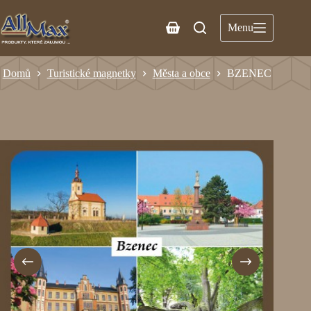
Menu
Domů
Turistické magnetky
Města a obce
BZENEC