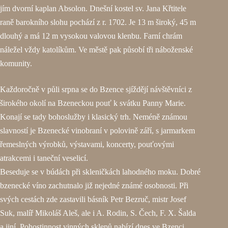
jím dvorní kaplan Absolon. Dnešní kostel sv. Jana Křtitele
raně barokního slohu pochází z r. 1702. Je 13 m široký, 45 m
dlouhý a má 12 m vysokou valovou klenbu. Farní chrám
náležel vždy katolíkům. Ve městě pak působí tři náboženské
komunity.
Každoročně v půli srpna se do Bzence sjíždějí návštěvníci z
širokého okolí na Bzeneckou pouť k svátku Panny Marie.
Konají se tady bohoslužby i klasický trh. Neméně známou
slavností je Bzenecké vinobraní v polovině září, s jarmarkem
řemeslných výrobků, výstavami, koncerty, pouťovými
atrakcemi i taneční veselicí.
Beseduje se v búdách při skleničkách lahodného moku. Dobré
bzenecké víno zachutnalo již nejedné známé osobnosti. Při
svých cestách zde zastavili básník Petr Bezruč, mistr Josef
Suk, malíř Mikoláš Aleš, ale i A. Rodin, S. Čech, F. X. Šalda
a jiní. Pohostinnost vinných sklepů nabízí dnes ve Bzenci