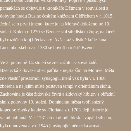
určitou dobu centrem Velké Moravy. Poprvé v písemných
památkách se objevuje u kronikáře Dětmara v souvislosti s
dobytím hradu Businc českým knížetem Oldřichem v r. 1015.
Jedná se o první jméno, které je na Moravě doloženo po 10.
století. Kolem r. 1230 se Bzenec stal střediskem župy, na které
byl rozdělen kraj břeclavský. Avšak až v listině krále Jana
Lucemburského z r. 1330 se hovoří o městě Bzenci.
Ve 2. polovině 14. století se zde začali usazovat židé.
Bzenecká židovská obec patřila k nejstarším na Moravě. Měla
zde vlastní prostornou synagogu, která vak byla v r. 1860
zbořena a na jejím místě postaven templ v orientálním slohu.
Zachována je část židovské čtvrti a židovský hřbitov s obřadní
síní z poloviny 19. století. Dominantu města tvoří srázný
kopec se zbytky kaple sv. Floriána z r. 1703. Její historie je
velmi pohnutá. V r. 1731 do ní uhodil blesk a zapálil střechu,
byla obnovena a v r. 1945 ji ustupující německá armáda