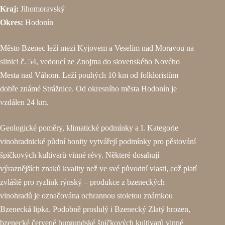
Kraj:
Jihomoravský
Okres:
Hodonín
Město Bzenec leží mezi Kyjovem a Veselím nad Moravou na
silnici č. 54, vedoucí ze Znojma do slovenského Nového
Mesta nad Váhom. Leží pouhých 10 km od folkloristům
dobře známé Strážnice. Od okresního města Hodonín je
vzdálen 24 km.
Geologické poměry, klimatické podmínky a I. Kategorie
vinohradnické půdní bonity vytvářejí podmínky pro pěstování
špičkových kultivarů vinné révy. Některé dosahují
výraznějších znaků kvality než ve své původní vlasti, což platí
zvláště pro ryzlink rýnský – produkce z bzeneckých
vinohradů je označována ochrannou stoletou známkou
Bzenecká lipka. Podobně proslulý i Bzenecký Zlatý hrozen,
bzenecké červené burgundské špičkových kultivarů vinné