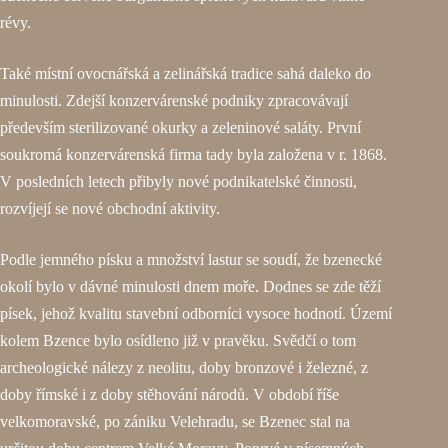
révy.
Také místní ovocnářská a zelinářská tradice sahá daleko do
minulosti. Zdejší konzervárenské podniky zpracovávají
především sterilizované okurky a zeleninové saláty. První
soukromá konzervárenská firma tady byla založena v r. 1868.
V posledních letech přibyly nové podnikatelské činnosti,
rozvíjejí se nové obchodní aktivity.
Podle jemného písku a množství lastur se soudí, že bzenecké
okolí bylo v dávné minulosti dnem moře. Dodnes se zde těží
písek, jehož kvalitu stavební odborníci vysoce hodnotí. Území
kolem Bzence bylo osídleno již v pravěku. Svědčí o tom
archeologické nálezy z neolitu, doby bronzové i železné, z
doby římské i z doby stěhování národů. V období říše
velkomoravské, po zániku Velehradu, se Bzenec stal na