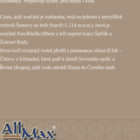
Hofmanky. Přepravuje lyžaře, pěší turisty i kola.
Chata, jejíž součástí je rozhledna, stojí na jednom z nejvyšších
vrcholů Šumavy na hoře Pancíř (1.214 m.n.m.), která je
součástí Pancířského hřbetu a leží naproti kopci Špičák u
Železné Rudy.
Hora tvoří evropský vodní předěl a pramennou oblast tří řek –
Úhlavy a Křemelné, které patří k úmoří Severního moře, a
Řezné (Regen), jejíž vodu odvádí Dunaj do Černého moře.