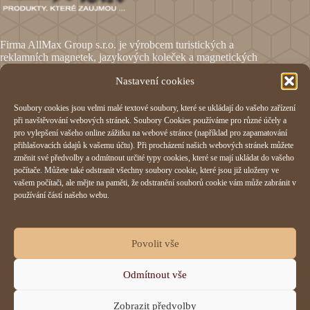
Firma AllMax Group s.r.o. je výrobcem turistických a
reklamních magnetek, jazykových koleček a magnetických
fólií.
Nastavení cookies
Soubory cookies jsou velmi malé textové soubory, které se ukládají do vašeho zařízení
Informace
při navštěvování webových stránek. Soubory Cookies používáme pro různé účely a
pro vylepšení vašeho online zážitku na webové stránce (například pro zapamatování
Obchodní podmínky
přihlašovacích údajů k vašemu účtu). Při procházení našich webových stránek můžete
Reklamační formulář
změnit své předvolby a odmítnout určité typy cookies, které se mají ukládat do vašeho
Odstoupení od smlouvy
počítače. Můžete také odstranit všechny soubory cookie, které jsou již uloženy ve
Ochrana osobních údajů
vašem počítači, ale mějte na paměti, že odstranění souborů cookie vám může zabránit v
Cookies
používání částí našeho webu.
AllMax Group s.r.o.
Povolit vše
Hornomlýnská 832,
Odmítnout vše
76001 Zlín
IČO:
29197023
Zobrazit předvolby
+420 577 214 355