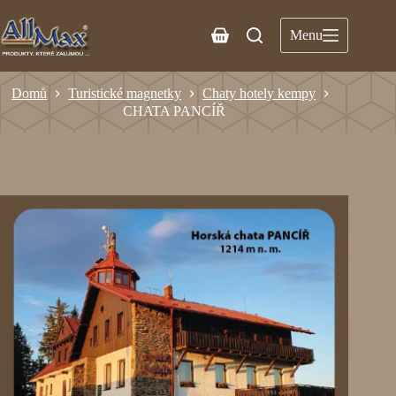
Menu
Domů
Turistické magnetky
Chaty hotely kempy
CHATA PANCÍŘ