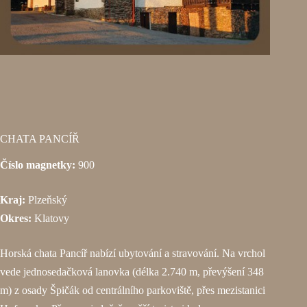
CHATA PANCÍŘ
Číslo magnetky:
900
Kraj:
Plzeňský
Okres:
Klatovy
Horská chata Pancíř nabízí ubytování a stravování. Na vrchol
vede jednosedačková lanovka (délka 2.740 m, převýšení 348
m) z osady Špičák od centrálního parkoviště, přes mezistanici