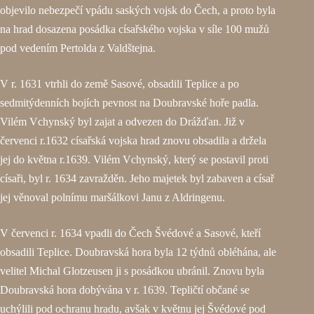
objevilo nebezpečí vpádu saských vojsk do Čech, a proto byla
na hrad dosazena posádka císařského vojska v síle 100 mužů
pod vedením Pertolda z Valdštejna.
V r. 1631 vtrhli do země Sasové, obsadili Teplice a po
sedmitýdenních bojích pevnost na Doubravské hoře padla.
Vilém Vchynský byl zajat a odvezen do Drážďan. Již v
červenci r.1632 císařská vojska hrad znovu obsadila a držela
jej do května r.1639. Vilém Vchynský, který se postavil proti
císaři, byl r. 1634 zavražděn. Jeho majetek byl zabaven a císař
jej věnoval polnímu maršálkovi Janu z Aldringenu.
V červenci r. 1634 vpadli do Čech Švédové a Sasové, kteří
obsadili Teplice. Doubravská hora byla 12 týdnů obléhána, ale
velitel Michal Glotzeusen ji s posádkou ubránil. Znovu byla
Doubravská hora dobývána v r. 1639. Tepličtí občané se
uchýlili pod ochranu hradu, avšak v květnu jej Švédové pod