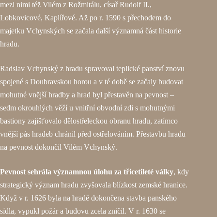
mezi nimi též Vilém z Rožmitálu, císař Rudolf II.,
Lobkovicové, Kaplířové. Až po r. 1590 s přechodem do
majetku Vchynských se začala další významná část historie
hradu.
Radslav Vchynský z hradu spravoval teplické panství znovu
spojené s Doubravskou horou a v té době se začaly budovat
mohutné vnější hradby a hrad byl přestavěn na pevnost –
sedm okrouhlých věží u vnitřní obvodní zdi s mohutnými
bastiony zajišťovalo dělostřeleckou obranu hradu, zatímco
vnější pás hradeb chránil před ostřelováním. Přestavbu hradu
na pevnost dokončil Vilém Vchynský.
Pevnost sehrála významnou úlohu za třicetileté války
, kdy
strategický význam hradu zvyšovala blízkost zemské hranice.
Když v r. 1626 byla na hradě dokončena stavba panského
sídla, vypukl požár a budovu zcela zničil. V r. 1630 se