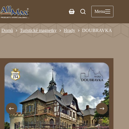
Menu
Domů
Turistické magnetky
Hrady
DOUBRAVKA