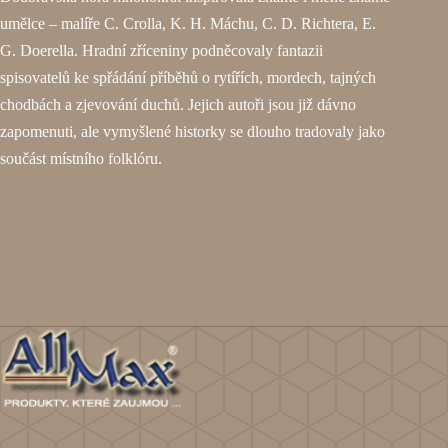
umělce – malíře C. Crolla, K. H. Máchu, C. D. Richtera, E.
G. Doerella. Hradní zříceniny podněcovaly fantazii
spisovatelů ke spřádání příběhů o rytířích, mordech, tajných
chodbách a zjevování duchů. Jejich autoři jsou již dávno
zapomenuti, ale vymyšlené historky se dlouho tradovaly jako
součást místního folklóru.