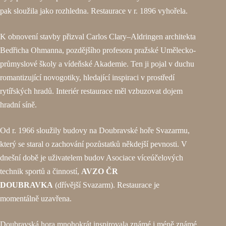
pak sloužila jako rozhledna. Restaurace v r. 1896 vyhořela.
K obnovení stavby přizval Carlos Clary–Aldringen architekta
Bedřicha Ohmanna, pozdějšího profesora pražské Umělecko-
průmyslové školy a vídeňské Akademie. Ten ji pojal v duchu
romantizující novogotiky, hledající inspiraci v prostředí
rytířských hradů. Interiér restaurace měl vzbuzovat dojem
hradní síně.
Od r. 1966 sloužily budovy na Doubravské hoře Svazarmu,
který se staral o zachování pozůstatků někdejší pevnosti. V
dnešní době je uživatelem budov Asociace víceúčelových
technik sportů a činností,
AVZO ČR
DOUBRAVKA
(dřívější Svazarm). Restaurace je
momentálně uzavřena.
Doubravská hora mnohokrát inspirovala známé i méně známé