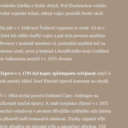
vedením Zdeňka z Hodic dobyli. Pod Doubravkou vzniklo
velké vojenské ležení, odkud vojáci pustošili široké okolí.
Na jaře v r. 1640 byli Švédové vypuzeni ze země. Až do r.
1644 zde sídlili císařští vojáci a pak byla pevnost opuštěna.
Pevnost v podstatě mnohem víc posloužila nepříteli než na
obranu země, proto ji hejtman Litoměřického kraje Gottfried
ze Salhauzenu poručil v r. 1655 zbourat.
Teprve v r. 1791 byl kopec zpřístupněn veřejnosti
, když si
zde panský hlídač Josef Ritschel upravil kasematy na obydlí.
V r. 1884 nechal provést Edmund Clary–Aldringen na
zřícenině značné úpravy. K malé hospůdce zřízené v r. 1855
nechal vybudovat v prostoru dřívějšího rytířského sálu jídelnu
a přistavěl další restaurační místnosti. Zbytky západní věže
byly přizděny do původní výše a zakončeny střechou. Věž