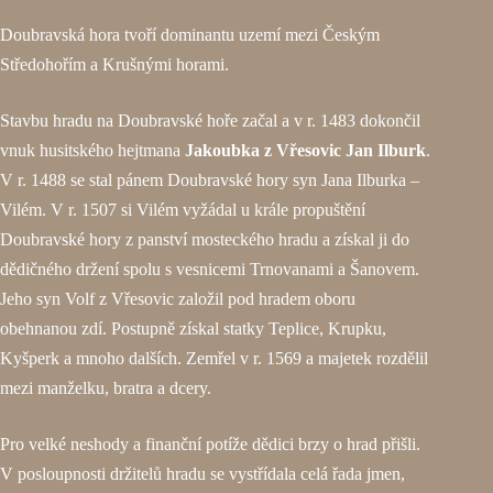
Doubravská hora tvoří dominantu uzemí mezi Českým
Středohořím a Krušnými horami.
Stavbu hradu na Doubravské hoře začal a v r. 1483 dokončil
vnuk husitského hejtmana
Jakoubka z Vřesovic Jan Ilburk
.
V r. 1488 se stal pánem Doubravské hory syn Jana Ilburka –
Vilém. V r. 1507 si Vilém vyžádal u krále propuštění
Doubravské hory z panství mosteckého hradu a získal ji do
dědičného držení spolu s vesnicemi Trnovanami a Šanovem.
Jeho syn Volf z Vřesovic založil pod hradem oboru
obehnanou zdí. Postupně získal statky Teplice, Krupku,
Kyšperk a mnoho dalších. Zemřel v r. 1569 a majetek rozdělil
mezi manželku, bratra a dcery.
Pro velké neshody a finanční potíže dědici brzy o hrad přišli.
V posloupnosti držitelů hradu se vystřídala celá řada jmen,