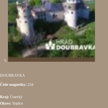
DOUBRAVKA
Číslo magnetky:
254
Kraj:
Ústecký
Okres:
Teplice