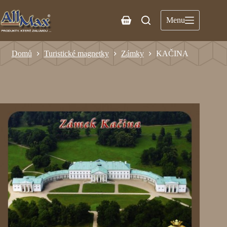
Menu
Domů
Turistické magnetky
Zámky
KAČINA