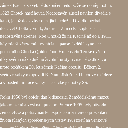
zámek Kačina stavebně dokončen natolik, že se do něj mohl r.
1823 Chotek nastěhovat. Nedostavěn zůstal pavilon divadla s
kaplí, jehož dostavby se majitel nedožil. Divadlo nechal
dostavět Chotkův vnuk, Jindřich. Zámecká kaple zůstala
nedostavěna dodnes. Rod Chotků žil na Kačině až do r. 1911,
kdy zdejší větev rodu vymřela, a panství zdědil synovec
posledního Chotka Quido Thun Hohenstein.Ten se ovšem
díky svému nákladnému životnímu stylu značně zadlužil, a
proto počátkem 30. let zámek Kačina opouští. Během 2.
světové války okupovali Kačinu příslušníci Hitlerovy mládeže
a v posledním roce války nacistické jednotky SS.
Roku 1950 byl objekt dán k dispozici Zemědělskému muzeu
jako muzejní a výstavní prostor. Po roce 1995 byly původní
zemědělské a potravinářské expozice rozšířeny o prezentaci
života různých společenských vrstev 19. století na venkově,
postupně byla zpřístupněna i Chotkovská knihovna, divadlo a