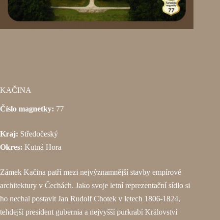
KAČINA
Číslo magnetky:
77
Kraj:
Středočeský
Okres:
Kutná Hora
Zámek Kačina patří mezi nejvýznamnější stavby empírové
architektury v Čechách. Jako svoje letní reprezentační sídlo si
ho nechal postavit Jan Rudolf Chotek v letech 1806-1824,
tehdejší president gubernia a nejvyšší purkrabí Království