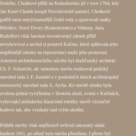
českého. Chotkové přišli na Kutnohorsko již v roce 1764, kdy
Jan Karel Chotek koupil Novodvorské panství. Chotkové
patřili mezi nejvýznamnější české rody a spravovali statky
Bělošice, Nové Dvory (Kutnohorsko) a Veltrusy. Janu
Rudolfovi však barokní novodvorský zámek příliš
nevyhovoval a nechal si postavit Kačinu, která splňovala jeho
nejpřísnější nároky na reprezentaci muže jeho postavení.
Autorem architektonického návrhu byl dražďanský architekt
Ch. F. Schuricht, ale samotnou stavbu realizoval pražský
stavební rada J. F. Joendel a v posledních letech arcibiskupský
olomoucký stavební rada A. Arche. Ke stavbě zámku byla
zvolena jediná vyvýšenina v širokém okolí, zvaná v Kačinách,
vyhovující požadavku klasicistní estetiky stavět význačné
budovy tak, aby vynikaly nad svým okolím.
Průběh stavby však nepříznivě ovlivnil rakouský státní
bankrot 1811, po němž byla stavba přerušena. I přesto byl