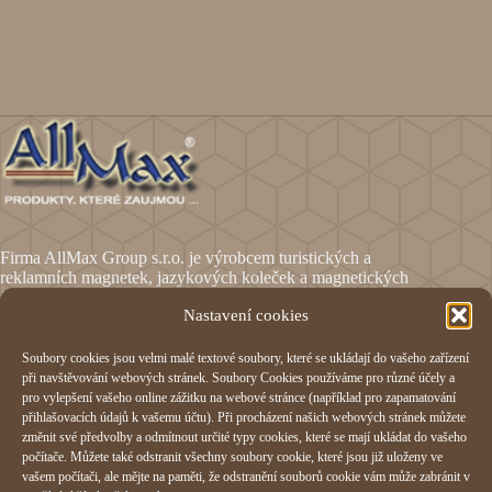
Firma AllMax Group s.r.o. je výrobcem turistických a
reklamních magnetek, jazykových koleček a magnetických
fólií.
Nastavení cookies
Soubory cookies jsou velmi malé textové soubory, které se ukládají do vašeho zařízení
Informace
při navštěvování webových stránek. Soubory Cookies používáme pro různé účely a
pro vylepšení vašeho online zážitku na webové stránce (například pro zapamatování
Obchodní podmínky
přihlašovacích údajů k vašemu účtu). Při procházení našich webových stránek můžete
Reklamační formulář
změnit své předvolby a odmítnout určité typy cookies, které se mají ukládat do vašeho
Odstoupení od smlouvy
počítače. Můžete také odstranit všechny soubory cookie, které jsou již uloženy ve
Ochrana osobních údajů
vašem počítači, ale mějte na paměti, že odstranění souborů cookie vám může zabránit v
Cookies