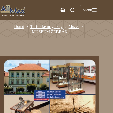
Menu
Domů
Turistické magnetky
Muzea
MUZEUM ŽEBRÁK