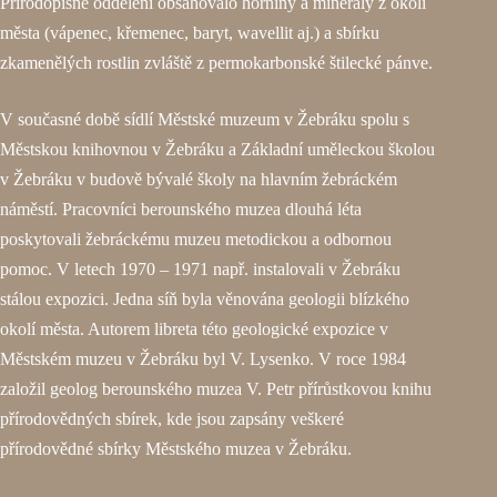
Přírodopisné oddělení obsahovalo horniny a minerály z okolí
města (vápenec, křemenec, baryt, wavellit aj.) a sbírku
zkamenělých rostlin zvláště z permokarbonské štilecké pánve.
V současné době sídlí Městské muzeum v Žebráku spolu s
Městskou knihovnou v Žebráku a Základní uměleckou školou
v Žebráku v budově bývalé školy na hlavním žebráckém
náměstí. Pracovníci berounského muzea dlouhá léta
poskytovali žebráckému muzeu metodickou a odbornou
pomoc. V letech 1970 – 1971 např. instalovali v Žebráku
stálou expozici. Jedna síň byla věnována geologii blízkého
okolí města. Autorem libreta této geologické expozice v
Městském muzeu v Žebráku byl V. Lysenko. V roce 1984
založil geolog berounského muzea V. Petr přírůstkovou knihu
přírodovědných sbírek, kde jsou zapsány veškeré
přírodovědné sbírky Městského muzea v Žebráku.