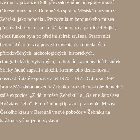
Ke dni 1. prosince 1988 převzalo v rámci integrace muzeí
Okresní muzeum v Berouně do správy Městské muzeum v
Žebráku jako pobočku. Pracovníkům berounského muzea
předával sbírky kustod žebráckého muzea pan Josef Sojka,
jehož funkce byla po předání sbírek zrušena. Pracovníci
berounského muzea provedli inventarizaci předaných
přírodovědných, archeologických, historických,
etnografických, výtvarných, knihovních a archiválních sbírek.
Sbírky řádně zapsali a uložili. Kromě toho demontovali
dosavadní stálé expozice z let 1970 – 1971. Od roku 1994
jsou v Městském muzeu v Žebráku pro veřejnost otevřeny dvě
stálé expozice: „Z dějin města Žebráku“ a „Galerie Jaroslava
Hněvkovského“. Kromě toho připravují pracovníci Muzea
Českého krasu v Berouně ve své pobočce v Žebráku na
každou sezónu jednu výstavu.