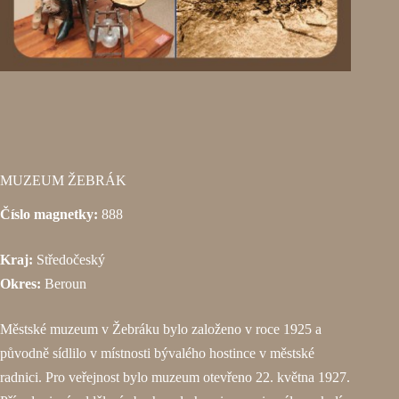
MUZEUM ŽEBRÁK
Číslo magnetky:
888
Kraj:
Středočeský
Okres:
Beroun
Městské muzeum v Žebráku bylo založeno v roce 1925 a
původně sídlilo v místnosti bývalého hostince v městské
radnici. Pro veřejnost bylo muzeum otevřeno 22. května 1927.