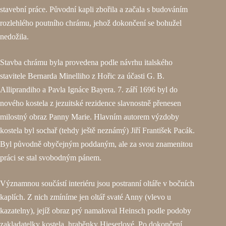
stavební práce. Původní kapli zbořila a začala s budováním
rozlehlého poutního chrámu, jehož dokončení se bohužel
nedožila.
Stavba chrámu byla provedena podle návrhu italského
stavitele Bernarda Minelliho z Hořic za účasti G. B.
Alliprandiho a Pavla Ignáce Bayera. 7. září 1696 byl do
nového kostela z jezuitské rezidence slavnostně přenesen
milostný obraz Panny Marie. Hlavním autorem výzdoby
kostela byl sochař (tehdy ještě neznámý) Jiří František Pacák.
Byl původně obyčejným poddaným, ale za svou znamenitou
práci se stal svobodným pánem.
Významnou součástí interiéru jsou postranní oltáře v bočních
kaplích. Z nich zmíníme jen oltář svaté Anny (vlevo u
kazatelny), jejíž obraz prý namaloval Heinsch podle podoby
zakladatelky kostela, hraběnky Hieserlové. Po dokončení