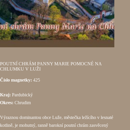
POUTNÍ CHRÁM PANNY MARIE POMOCNÉ NA
CHLUMKU V LUŽI
Číslo magnetky:
425
Kraj:
Pardubický
Okres:
Chrudim
Výraznou dominantou obce Luže, městečka ležícího v lesnaté
kotlině, je mohutný, ranně barokní poutní chrám zasvěcený