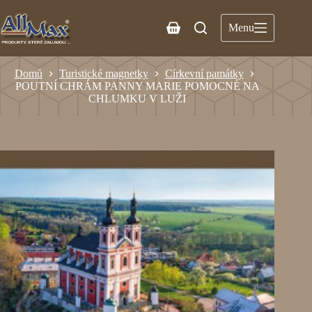
Menu
Domů
Turistické magnetky
Církevní památky
POUTNÍ CHRÁM PANNY MARIE POMOCNÉ NA
CHLUMKU V LUŽI