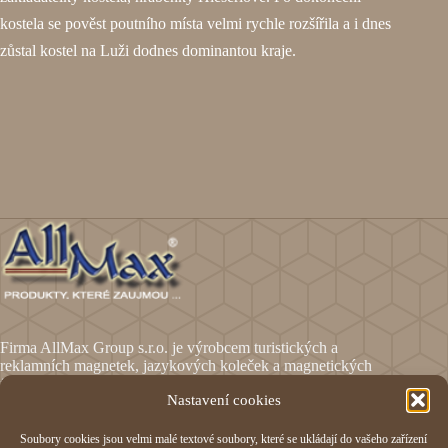
kostela se pověst poutního místa velmi rychle rozšířila a i dnes
zůstal kostel na Luži dodnes dominantou kraje.
Firma AllMax Group s.r.o. je výrobcem turistických a
reklamních magnetek, jazykových koleček a magnetických
fólií.
Nastavení cookies
Soubory cookies jsou velmi malé textové soubory, které se ukládají do vašeho zařízení