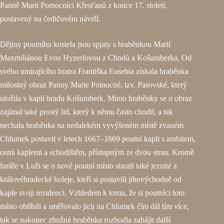
Panně Marii Pomocnici Křesťanů z konce 17. století,
postavený na čedičovém návrší.
Dějiny poutního kostela jsou spjaty s hraběnkou Marií
Maxmiliánou Evou Hyzerlovou z Chodů a Košumberka. Od
svého umírajícího bratra Františka Eusebia získala hraběnka
milostný obraz Panny Marie Pomocné, tzv. Pasovské, který
uložila v kapli hradu Košumberk. Mimo hraběnky se o obraz
zajímal také prostý lid, který k němu často chodil, a tak
nechala hraběnka na nedalekém vyvýšeném místě zvaném
Chlumek postavit v letech 1667–1669 poutní kapli s ambitem,
osmi kaplemi a schodištěm, přístupným ze dvou stran. Kromě
faráře v Luži se o nové poutní místo starali také jezuité z
královéhradecké koleje, kteří si postavili jihovýchodně od
kaple svoji rezidenci. Vzhledem k tomu, že si poutníci toto
místo oblíbili a směřovalo jich na Chlumek čím dál tím více,
tak se nakonec zbožná hraběnka rozhodla zahájit další