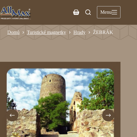
Menu
Domů
Turistické magnetky
Hrady
ŽEBRÁK