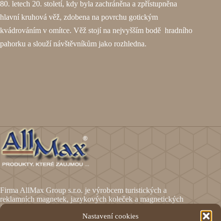
80. letech 20. století, kdy byla zachráněna a zpřístupněna
hlavní kruhová věž, zdobena na povrchu gotickým
kvádrováním v omítce. Věž stojí na nejvyšším bodě hradního
pahorku a slouží návštěvníkům jako rozhledna.
Firma AllMax Group s.r.o. je výrobcem turistických a
reklamních magnetek, jazykových koleček a magnetických
fólií.
Nastavení cookies