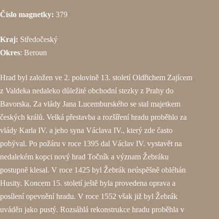
Číslo magnetky:
379
Kraj:
Středočeský
Okres
: Beroun
Hrad byl založen ve 2. polovině 13. století Oldřichem Zajícem
z Valdeka nedaleko důležité obchodní stezky z Prahy do
Bavorska. Za vlády Jana Lucemburského se stal majetkem
českých králů. Velká přestavba a rozšíření hradu proběhlo za
vlády Karla IV. a jeho syna Václava IV., který zde často
pobýval. Po požáru v roce 1395 dal Václav IV. vystavět na
nedalekém kopci nový hrad Točník a význam Žebráku
postupně klesal. V roce 1425 byl Žebrák neúspěšně obléhán
Husity. Koncem 15. století ještě byla provedena oprava a
posílení opevnění hradu. V roce 1552 však již byl Žebrák
uváděn jako pustý. Rozsáhlá rekonstrukce hradu proběhla v