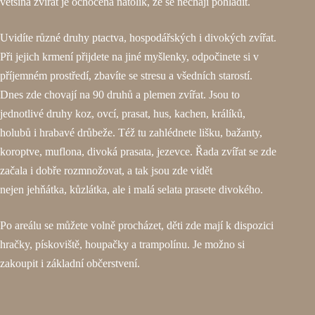
většina zvířat je ochočená natolik, že se nechají pohladit.
Uvidíte různé druhy ptactva, hospodářských i divokých zvířat.
Při jejich krmení přijdete na jiné myšlenky, odpočinete si v
příjemném prostředí, zbavíte se stresu a všedních starostí.
Dnes zde chovají na 90 druhů a plemen zvířat. Jsou to
jednotlivé druhy koz, ovcí, prasat, hus, kachen, králíků,
holubů i hrabavé drůbeže. Též tu zahlédnete lišku, bažanty,
koroptve, muflona, divoká prasata, jezevce. Řada zvířat se zde
začala i dobře rozmnožovat, a tak jsou zde vidět
nejen jehňátka, kůzlátka, ale i malá selata prasete divokého.
Po areálu se můžete volně procházet, děti zde mají k dispozici
hračky, pískoviště, houpačky a trampolínu. Je možno si
zakoupit i základní občerstvení.