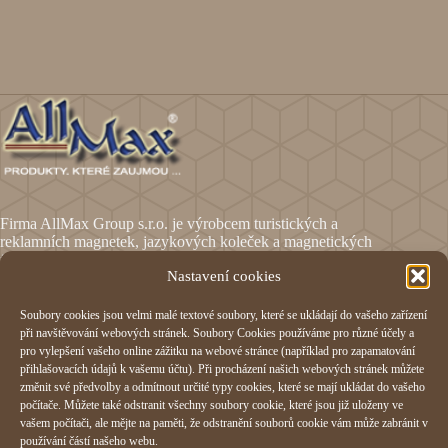
Firma AllMax Group s.r.o. je výrobcem turistických a
reklamních magnetek, jazykových koleček a magnetických
fólií.
Nastavení cookies
Soubory cookies jsou velmi malé textové soubory, které se ukládají do vašeho zařízení
Informace
při navštěvování webových stránek. Soubory Cookies používáme pro různé účely a
pro vylepšení vašeho online zážitku na webové stránce (například pro zapamatování
Obchodní podmínky
přihlašovacích údajů k vašemu účtu). Při procházení našich webových stránek můžete
Reklamační formulář
změnit své předvolby a odmítnout určité typy cookies, které se mají ukládat do vašeho
Odstoupení od smlouvy
počítače. Můžete také odstranit všechny soubory cookie, které jsou již uloženy ve
Ochrana osobních údajů
vašem počítači, ale mějte na paměti, že odstranění souborů cookie vám může zabránit v
Cookies
používání částí našeho webu.