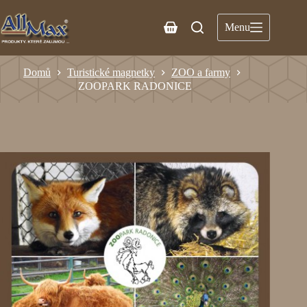
Menu
Domů
Turistické magnetky
ZOO a farmy
ZOOPARK RADONICE