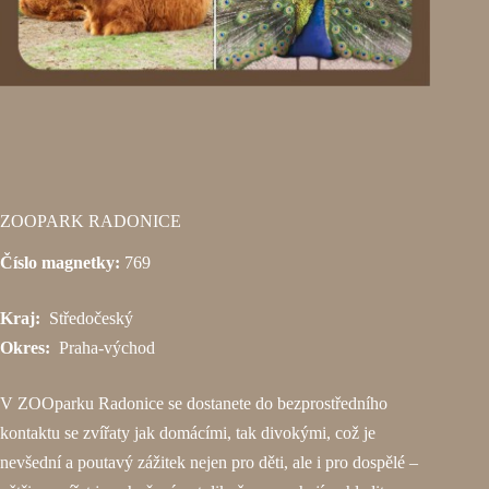
ZOOPARK RADONICE
Číslo magnetky:
769
Kraj:
Středočeský
Okres:
Praha-východ
V ZOOparku Radonice se dostanete do bezprostředního
kontaktu se zvířaty jak domácími, tak divokými, což je
nevšední a poutavý zážitek nejen pro děti, ale i pro dospělé –